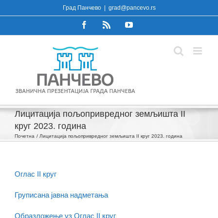
Skip
Град Панчево
|
grad@pancevo.rs
to
Facebook
Rss
YouTube
content
Лицитација пољопривредног земљишта II
круг 2023. година
Почетна
Лицитација пољопривредног земљишта II круг 2023. година
Оглас II круг
Груписана јавна надметања
Образложење уз Оглас II круг