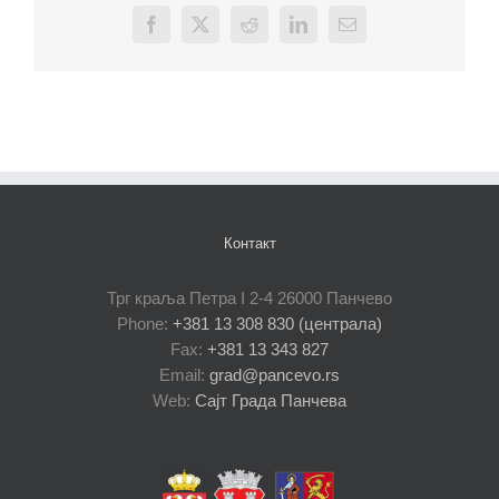
Facebook
X
Reddit
LinkedIn
Email
Контакт
Трг краља Петра I 2-4 26000 Панчево
Phone:
+381 13 308 830 (централа)
Fax:
+381 13 343 827
Email:
grad@pancevo.rs
Web:
Сајт Града Панчева