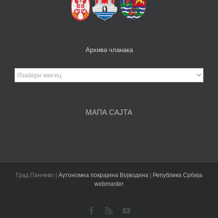
Архива чланака
Архива
чланака
МАПА САЈТА
Град Панчево |
Аутономна покрајина Војводина
|
Република Србија
webmaster
Facebook
Rss
YouTube