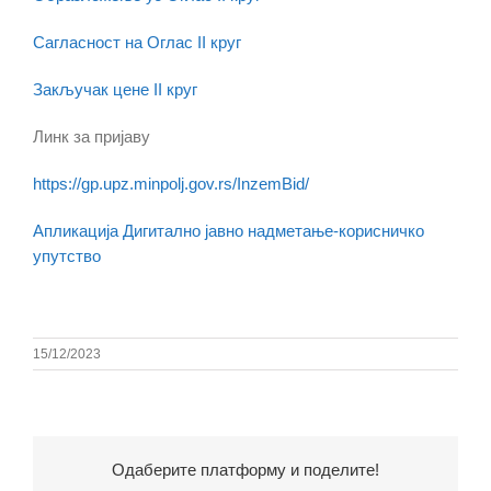
Сагласност на Оглас II круг
Закључак цене II круг
Линк за пријаву
https://gp.upz.minpolj.gov.rs/InzemBid/
Апликација Дигитално јавно надметање-корисничко
упутство
15/12/2023
Одаберите платформу и поделите!