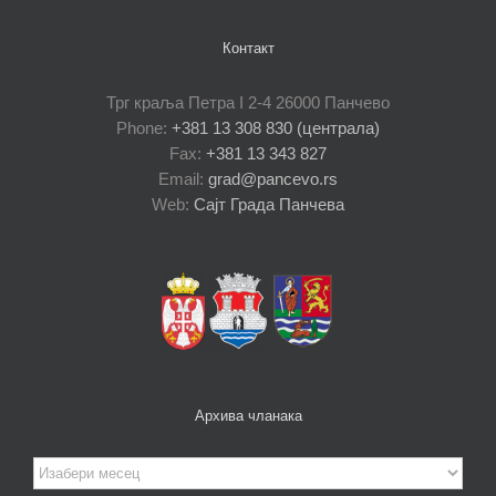
Контакт
Трг краља Петра I 2-4 26000 Панчево
Phone:
+381 13 308 830 (централа)
Fax:
+381 13 343 827
Email:
grad@pancevo.rs
Web:
Сајт Града Панчева
Архива чланака
Архива
чланака