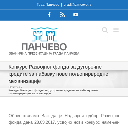
Skip
Град Панчево
|
grad@pancevo.rs
to
Facebook
Rss
YouTube
content
Конкурс Развојног фонда за дугорочне
кредите за набавку нове пољопирвредне
механизације
Почетна
Конкурс Развојног фонда за дугорочне кредите за набавку нове
пољопирвредне механизације
Обавештавамо Вас да је Надзорни одбор Развојног
фонда дана 28.09.2017. усвојио нови конкурс намењен