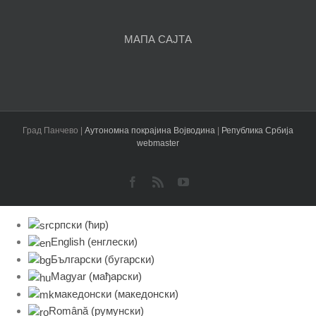
МАПА САЈТА
Град Панчево |
Аутономна покрајина Војводина
|
Република Србија
webmaster
Facebook
Rss
YouTube
српски (ћир)
English
(
енглески
)
Български
(
бугарски
)
Magyar
(
мађарски
)
македонски
(
македонски
)
Română
(
румунски
)