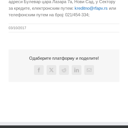
адреси Булевар цара Лазара 7а, Нови Сад, у Сектору
за кредите, електронским путем:
kreditno@rfapv.rs
или
телефонским путем на број: 021/454-334;
03/10/2017
Одаберите платформу и поделите!
Facebook
X
Reddit
LinkedIn
Email