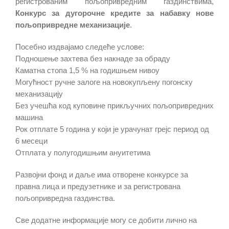
регистрованим пољопривредним газдинствима,
Конкурс за дугорочне кредите за набавку нове
пољопривредне механизације
.
Посебно издвајамо следеће услове:
Подношење захтева без накнаде за обраду
Каматна стопа 1,5 % на годишњем нивоу
Могућност ручне залоге на новокупљену погонску
механизацију
Без учешћа код куповине прикључних пољопривредних
машина
Рок отплате 5 година у који је урачунат грејс период од
6 месеци
Отплата у полугодишњим ануитетима
Развојни фонд и даље има отворене конкурсе за
правна лица и предузетнике и за регистрована
пољопривредна газдинства.
Све додатне информације могу се добити лично на