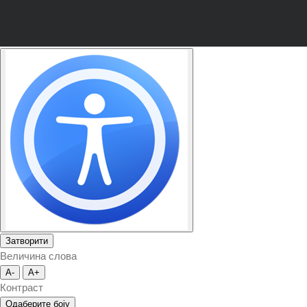
Затворити
Величина слова
A-
A+
Контраст
Одаберите боју