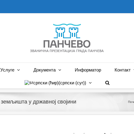
Услуге
Документа
Информатор
Контакт
српски (ћир)
(
српски (cyr)
)
земљишта у државној својини
Поч