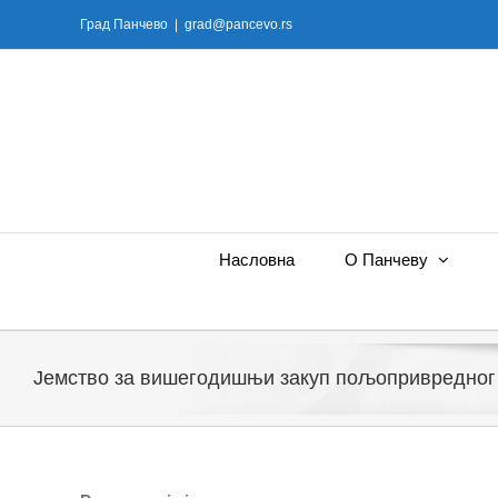
Skip
Град Панчево
|
grad@pancevo.rs
to
content
Насловна
О Панчеву
Јемство за вишегодишњи закуп пољопривредног 