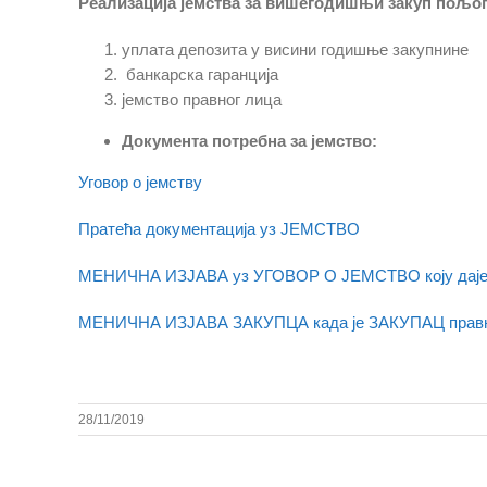
Реализација јемства за вишегодишњи закуп пољоп
уплата депозита у висини годишње закупнине
банкарска гаранција
јемство правног лица
Документа потребна за јемство:
Уговор о јемству
Пратећа документација уз ЈЕМСТВО
МЕНИЧНА ИЗЈАВА уз УГОВОР О ЈЕМСТВО коју даје 
МЕНИЧНА ИЗЈАВА ЗАКУПЦА када је ЗАКУПАЦ правн
28/11/2019