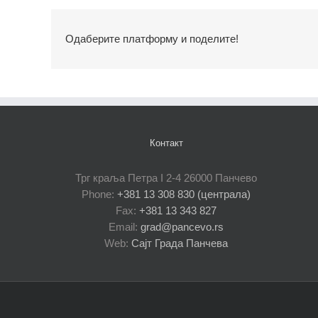
Одаберите платформу и поделите!
Контакт
Трг краља Петра I 2-4 26000 Панчево
Phone:
+381 13 308 830 (централа)
Fax:
+381 13 343 827
Email:
grad@pancevo.rs
Web:
Сајт Града Панчева