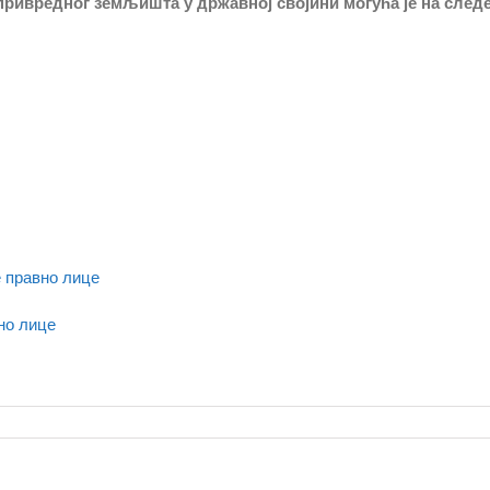
ривредног земљишта у државној својини могућа је на следе
правно лице
о лице