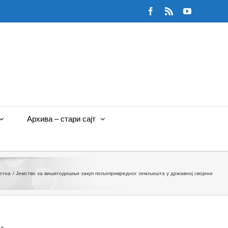
Facebook
Rss
YouTube
Архива – стари сајт
етна
Јемство за вишегодишњи закуп пољопривредног земљишта у државној својини