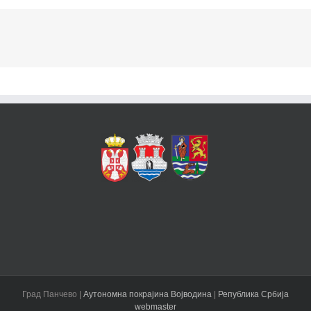
Град Панчево |
Аутономна покрајина Војводина
|
Република Србија
webmaster