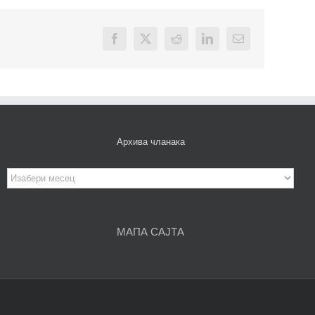
Facebook
X
Reddit
LinkedIn
Email
Архива чланака
Архива
чланака
МАПА САЈТА