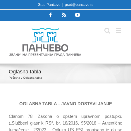
Skip
Grad Pančevo
|
grad@pancevo.rs
to
Facebook
Rss
YouTube
content
Oglasna tabla
Početna
Oglasna tabla
OGLASNA TABLA – JAVNO DOSTAVLJANJE
Članom 78. Zakona o opštem upravnom postupku
(„Službeni glasnik RS“, br. 18/2016, 95/2018 – Autentično
tumačenje i 2/2023 – Odluka US RS) propisano je da se