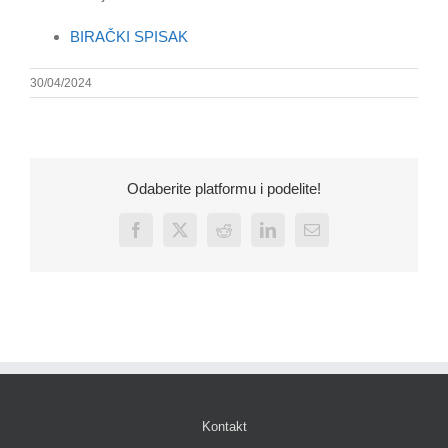
BIRAČKI SPISAK
30/04/2024
Odaberite platformu i podelite!
Facebook
X
Reddit
LinkedIn
Email
Kontakt