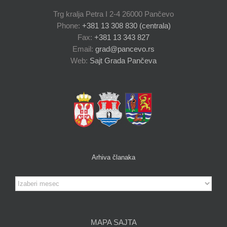
Trg kralja Petra I 2-4 26000 Pančevo
Phone:
+381 13 308 830 (centrala)
Fax:
+381 13 343 827
Email:
grad@pancevo.rs
Web:
Sajt Grada Pančeva
Arhiva članaka
Arhiva
članaka
MAPA SAJTA