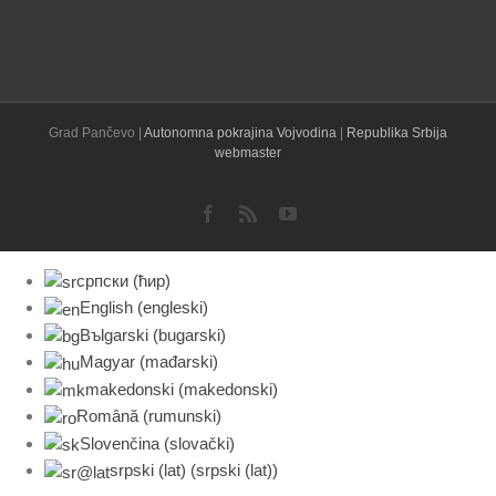
Grad Pančevo |
Autonomna pokrajina Vojvodina
|
Republika Srbija
webmaster
Facebook
Rss
YouTube
српски (ћир)
English
(
engleski
)
Bъlgarski
(
bugarski
)
Magyar
(
mađarski
)
makedonski
(
makedonski
)
Română
(
rumunski
)
Slovenčina
(
slovački
)
srpski (lat)
(
srpski (lat)
)