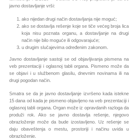
javno dostavljanje vrši:
ako nijedan drugi način dostavljanja nije moguć;
ako se dostavlja rešenje koje se tiče većeg broja lica
koja nisu poznata organu, a dostavljanje na drugi
način nije bilo moguće ili odgovarajuće;
u drugim slučajevima određenim zakonom.
Javno dostavljanje sastoji se od objavljivanja pismena na
veb prezentaciji i oglasnoj tabli organa. Pismeno može da
se objavi i u službenom glasilu, dnevnim novinama ili na
drugi pogodan način.
Smatra se da je javno dostavljanje izvršeno kada istekne
15 dana od kada je pismeno objavljeno na veb prezentaciji i
oglasnoj tabli organa. Organ može iz opravdanih razloga da
produži rok. Ako se javno dostavlja rešenje, njegovo
obrazloženje može da bude izostavljeno. Uz rešenje se
daju obaveštenja o mestu, prostoriji i načinu uvida u
obrazloženje.