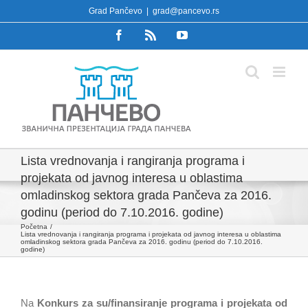
Skip
Grad Pančevo
|
grad@pancevo.rs
to
Facebook
Rss
YouTube
content
Lista vrednovanja i rangiranja programa i
projekata od javnog interesa u oblastima
omladinskog sektora grada Pančeva za 2016.
godinu (period do 7.10.2016. godine)
Početna
Lista vrednovanja i rangiranja programa i projekata od javnog interesa u oblastima
omladinskog sektora grada Pančeva za 2016. godinu (period do 7.10.2016.
godine)
Na
Konkurs
za su/finansiranje programa i projekata od