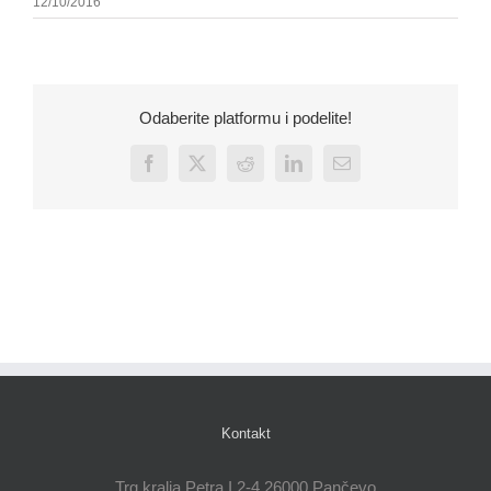
12/10/2016
Odaberite platformu i podelite!
Facebook
X
Reddit
LinkedIn
Email
Kontakt
Trg kralja Petra I 2-4 26000 Pančevo