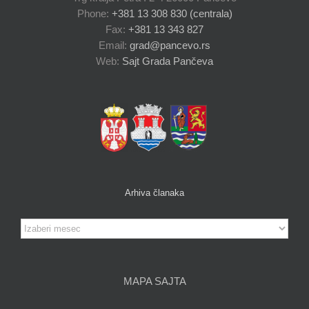
Phone:
+381 13 308 830 (centrala)
Fax:
+381 13 343 827
Email:
grad@pancevo.rs
Web:
Sajt Grada Pančeva
Arhiva članaka
Arhiva
članaka
MAPA SAJTA