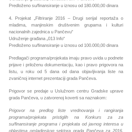
Predloženo su/finansiranje u iznosu od 180.000,00 dinara
4. Projekat „Filtriranje 2016 – Drugi serijal reportaža o
mladima, manjinskim društvenim grupama i kulturi
nacionalnih zajednica u Pančevu“
Udruženje građana „013 Info“
Predloženo su/finansiranje u iznosu od 100.000,00 dinara
Predlagači programa/projekata imaju pravo uvida u podnete
prijave i priloženu dokumentaciju, kao i pravo prigovora na
listu, u roku od 5 dana od dana objavljivanja liste na
zvaničnoj internet prezentaciji grada Pančeva.
Prigovor se predaje u Uslužnom centru Gradske uprave
grada Pančeva, u zatvorenoj koverti sa naznakom:
Prigovor na predlog liste vrednovanja i rangiranja
programa/projekata pristiglih na Konkurs za za
su/finansiranje programa i projekata od javnog interesa u
oblastima omladinskog sektora grada Pančeva za 2016.