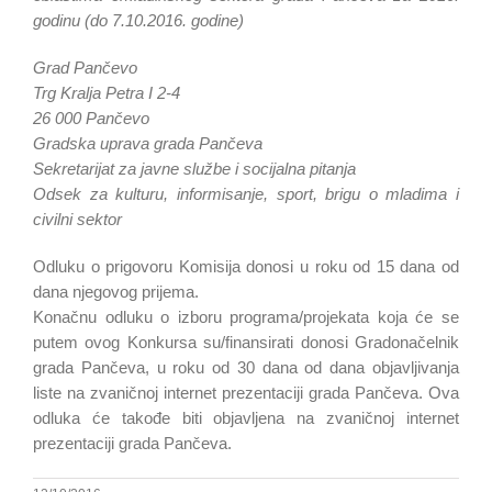
godinu (do 7.10.2016. godine)
Grad Pančevo
Trg Kralja Petra I 2-4
26 000 Pančevo
Gradska uprava grada Pančeva
Sekretarijat za javne službe i socijalna pitanja
Odsek za kulturu, informisanje, sport, brigu o mladima i
civilni sektor
Odluku o prigovoru Komisija donosi u roku od 15 dana od
dana njegovog prijema.
Konačnu odluku o izboru programa/projekata koja će se
putem ovog Konkursa su/finansirati donosi Gradonačelnik
grada Pančeva, u roku od 30 dana od dana objavljivanja
liste na zvaničnoj internet prezentaciji grada Pančeva. Ova
odluka će takođe biti objavljena na zvaničnoj internet
prezentaciji grada Pančeva.