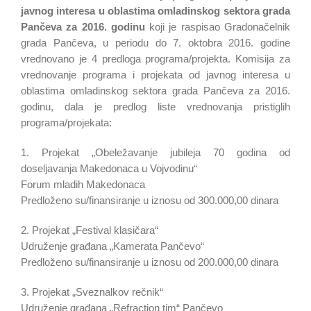
javnog interesa
u oblasti
ma
omladinskog sektora
grada
Pančeva
za
201
6
. g
odinu
koji je raspisao Gradonačelnik
grada Pančeva, u periodu do 7. oktobra 2016. godine
vrednovano je 4 predloga programa/projekta. Komisija za
vrednovanje programa i projekata od javnog interesa u
oblastima omladinskog sektora grada Pančeva za 2016.
godinu, dala je predlog liste vrednovanja pristiglih
programa/projekata:
1. Projekat „Obeležavanje jubileja 70 godina od
doseljavanja Makedonaca u Vojvodinu“
Forum mladih Makedonaca
Predloženo su/finansiranje u iznosu od 300.000,00 dinara
2. Projekat „Festival klasičara“
Udruženje građana „Kamerata Pančevo“
Predloženo su/finansiranje u iznosu od 200.000,00 dinara
3. Projekat „Sveznalkov rečnik“
Udruženje građana „Refraction tim“ Pančevo