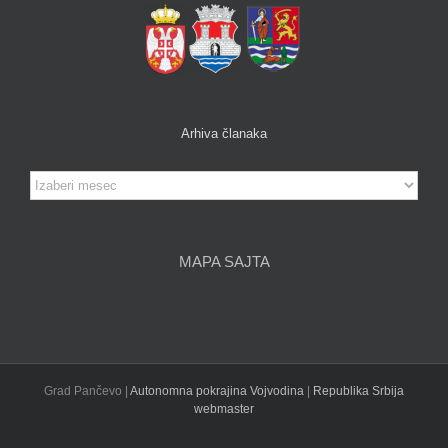
Arhiva članaka
Arhiva
članaka
MAPA SAJTA
Grad Pančevo |
Autonomna pokrajina Vojvodina
|
Republika Srbija
webmaster