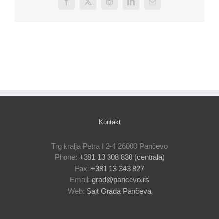
Facebook
X
Reddit
LinkedIn
Email
Kontakt
Trg kralja Petra I 2-4 26000 Pančevo
Phone:
+381 13 308 830 (centrala)
Fax:
+381 13 343 827
Email:
grad@pancevo.rs
Web:
Sajt Grada Pančeva