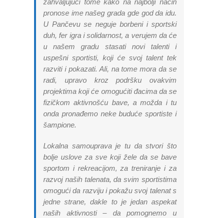
zahvaljujući tome kako na najbolji način
pronose ime našeg grada gde god da idu.
U Pančevu se neguje borbeni i sportski
duh, fer igra i solidarnost, a verujem da će
u našem gradu stasati novi talenti i
uspešni sportisti, koji će svoj talent tek
razviti i pokazati. Ali, na tome mora da se
radi, upravo kroz podršku ovakvim
projektima koji će omogućiti đacima da se
fizičkom aktivnošću bave, a možda i tu
onda pronađemo neke buduće sportiste i
šampione.
Lokalna samouprava je tu da stvori što
bolje uslove za sve koji žele da se bave
sportom i rekreacijom, za treniranje i za
razvoj naših talenata, da svim sportistima
omogući da razviju i pokažu svoj talenat s
jedne strane, dakle to je jedan aspekat
naših aktivnosti – da pomognemo u