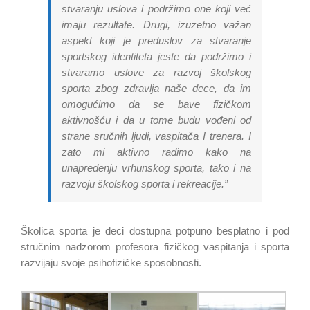
stvaranju uslova i podržimo one koji već
imaju rezultate. Drugi, izuzetno važan
aspekt koji je preduslov za stvaranje
sportskog identiteta jeste da podržimo i
stvaramo uslove za razvoj školskog
sporta zbog zdravlja naše dece, da im
omogućimo da se bave fizičkom
aktivnošću i da u tome budu vođeni od
strane sručnih ljudi, vaspitača I trenera. I
zato mi aktivno radimo kako na
unapređenju vrhunskog sporta, tako i na
razvoju školskog sporta i rekreacije.”
Školica sporta je deci dostupna potpuno besplatno i pod
stručnim nadzorom profesora fizičkog vaspitanja i sporta
razvijaju svoje psihofizičke sposobnosti.