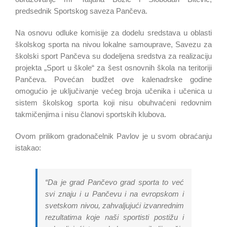
predsednik Sportskog saveza Pančeva.
Na osnovu odluke komisije za dodelu sredstava u oblasti
školskog sporta na nivou lokalne samouprave, Savezu za
školski sport Pančeva su dodeljena sredstva za realizaciju
projekta „Sport u škole“ za šest osnovnih škola na teritoriji
Pančeva. Povećan budžet ove kalenadrske godine
omogućio je uključivanje većeg broja učenika i učenica u
sistem školskog sporta koji nisu obuhvaćeni redovnim
takmičenjima i nisu članovi sportskih klubova.
Ovom prilikom gradonačelnik Pavlov je u svom obraćanju
istakao:
“Da je grad Pančevo grad sporta to već
svi znaju i u Pančevu i na evropskom i
svetskom nivou, zahvaljujući izvanrednim
rezultatima koje naši sportisti postižu i