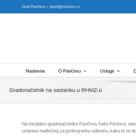
Skip
Grad Pančevo
|
grad@pancevo.rs
to
content
Naslovna
O Pančevu
Usluge
D
Gradonačelnik na sastanku u RHMZ-u
Na inicijativu gradonačelnika Pančeva Saše Pavlova, da
ustanovi nadležnoj za protivgradnu odbranu, kako bi se do