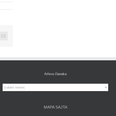
edIn
Email
Arhiva članaka
Arhiva
članaka
MAPA SAJTA