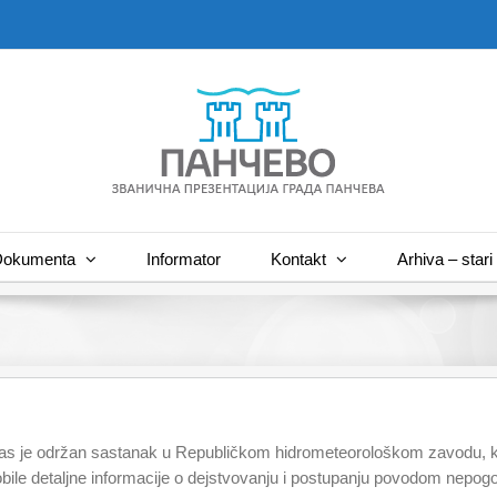
okumenta
Informator
Kontakt
Arhiva – stari 
nas je održan sastanak u Republičkom hidrometeorološkom zavodu, 
bile detaljne informacije o dejstvovanju i postupanju povodom nepogo