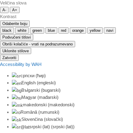
Veličina slova
A-
A+
Kontrast
Odaberite boju
black
white
green
blue
red
orange
yellow
navi
Podvučeni titlovi
Obriši kolačiće - vrati na podrazumevano
Uklonite stilove
Zatvoriti
Accessibility by WAH
српски (ћир)
English
(
engleski
)
Bъlgarski
(
bugarski
)
Magyar
(
mađarski
)
makedonski
(
makedonski
)
Română
(
rumunski
)
Slovenčina
(
slovački
)
srpski (lat)
(
srpski (lat)
)