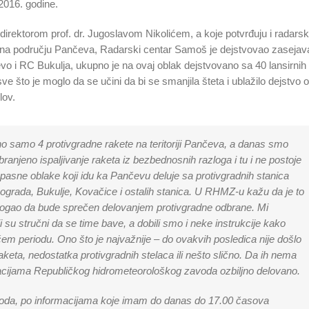
2016. godine.
direktorom prof. dr. Jugoslavom Nikolićem, a koje potvrđuju i radarsk
etu na području Pančeva, Radarski centar Samoš je dejstvovao zaseja
evo i RC Bukulja, ukupno je na ovaj oblak dejstvovano sa 40 lansirnih
ve što je moglo da se učini da bi se smanjila šteta i ublažilo dejstvo 
lov.
eno samo 4 protivgradne rakete na teritoriji Pančeva, a danas smo
branjeno ispaljivanje raketa iz bezbednosnih razloga i tu i ne postoje
opasne oblake koji idu ka Pančevu deluje sa protivgradnih stanica
eograda, Bukulje, Kovačice i ostalih stanica. U RHMZ-u kažu da je to
 mogao da bude sprečen delovanjem protivgradne odbrane. Mi
u stručni da se time bave, a dobili smo i neke instrukcije kako
m periodu. Ono što je najvažnije – do ovakvih posledica nije došlo
aketa, nedostatka protivgradnih stelaca ili nešto slično. Da ih nema
rmacijama Republičkog hidrometeorološkog zavoda ozbiljno delovano.
ogoda, po informacijama koje imam do danas do 17.00 časova