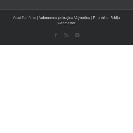
Grad Pančevo |
Autonomna pokrajina Vojvodina
|
Republika Srbija
webmaster
Facebook
Rss
YouTube