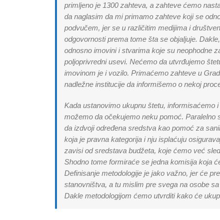
primljeno je 1300 zahteva, a zahteve ćemo nast
da naglasim da mi primamo zahteve koji se odno
podvučem, jer se u različitim medijima i društv
odgovornosti prema tome šta se objaljuje. Dakle
odnosno imovini i stvarima koje su neophodne za ži
poljoprivredni usevi. Nećemo da utvrđujemo šte
imovinom je i vozilo. Primaćemo zahteve u Grad
nadležne institucije da informišemo o nekoj proce
Kada ustanovimo ukupnu štetu, informisaćemo i ko
možemo da očekujemo neku pomoć. Paralelno s
da izdvoji određena sredstva kao pomoć za sani
koja je pravna kategorija i nju isplaćuju osigura
zavisi od sredstava budžeta, koje ćemo već sled
Shodno tome formiraće se jedna komisija koja će 
Definisanje metodologije je jako važno, jer će p
stanovništva, a tu mislim pre svega na osobe sa 
Dakle metodologijom ćemo utvrditi kako će ukup