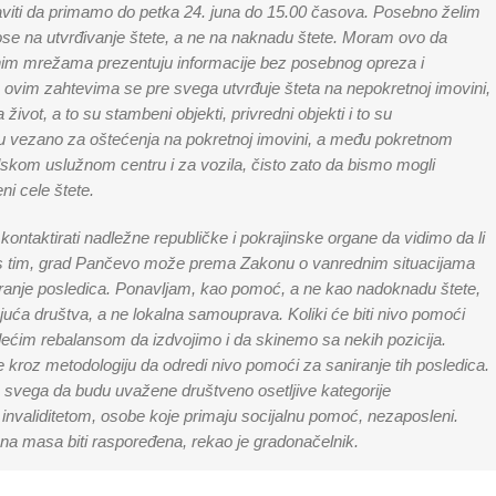
aviti da primamo do petka 24. juna do 15.00 časova. Posebno želim
se na utvrđivanje štete, a ne na naknadu štete. Moram ovo da
enim mrežama prezentuju informacije bez posebnog opreza i
, ovim zahtevima se pre svega utvrđuje šteta na nepokretnoj imovini,
vot, a to su stambeni objekti, privredni objekti i to su
tu vezano za oštećenja na pokretnoj imovini, a među pokretnom
skom uslužnom centru i za vozila, čisto zato da bismo mogli
ni cele štete.
ntaktirati nadležne republičke i pokrajinske organe da vidimo da li
 tim, grad Pančevo može prema Zakonu o vanrednim situacijama
ranje posledica. Ponavljam, kao pomoć, a ne kao nadoknadu štete,
vajuća društva, a ne lokalna samouprava. Koliki će biti nivo pomoći
ećim rebalansom da izdvojimo i da skinemo sa nekih pozicija.
kroz metodologiju da odredi nivo pomoći za saniranje tih posledica.
re svega da budu uvažene društveno osetljive kategorije
invaliditetom, osobe koje primaju socijalnu pomoć, nezaposleni.
na masa biti raspoređena, rekao je gradonačelnik.