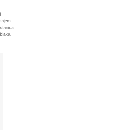
i
vanjem
 stanica
oblaka,