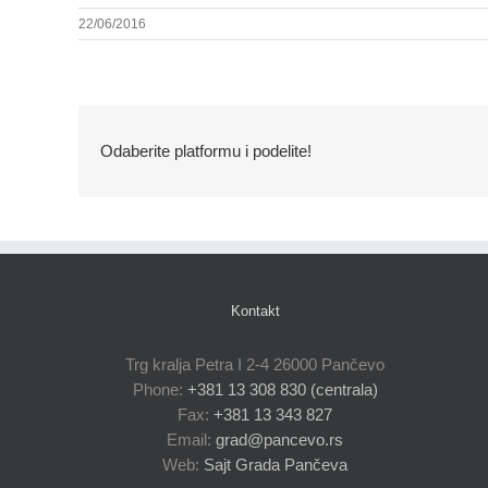
22/06/2016
Odaberite platformu i podelite!
Kontakt
Trg kralja Petra I 2-4 26000 Pančevo
Phone:
+381 13 308 830 (centrala)
Fax:
+381 13 343 827
Email:
grad@pancevo.rs
Web:
Sajt Grada Pančeva