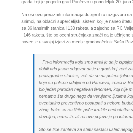
grada koji je pogodio grad Pančevo u ponedeljak 20. juna 
Na osnovu preciznih informacija dobijenih u razgovoru sa 
snimci, na oblačni superćelijski sistem koji je naneo št
sa 36 lansirnih stanica i 138 raketa, a zajedno sa RC Valj
i 146 raketa, što po oceni stručnjaka znači da je učinjeno s
naveo je u svojoj izjavi za medije gradonačelnik Saša Pav
– Prva informacija koju smo imali je da je ispalj
dobili vrlo jasan odgovor da je u gradskoj zoni za
protivgradne stanice, već da se na potencijalno 
koje su prilično udaljene od Pančeva, znači iz B
bio jedan prirodan negativan fenomen, koji nije
nemamo šta drugo nego da verujemo ljudima koji s
eventualno preventivno postupati u nekom buduće
zbog, kako su različite priče kružile nedostatka r
dovoljno, nema ih, ali na ovu pojavu je po info
Što se tiče zahteva za štetu nastalu usled nep