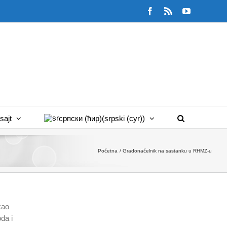
Facebook
Rss
YouTube
sajt
српски (ћир)
(
srpski (cyr)
)
Početna
Gradonačelnik na sastanku u RHMZ-u
kao
da i