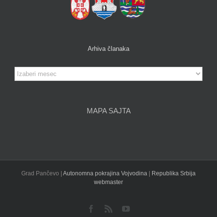
Arhiva članaka
Arhiva
članaka
MAPA SAJTA
Grad Pančevo |
Autonomna pokrajina Vojvodina
|
Republika Srbija
webmaster
Facebook
Rss
YouTube