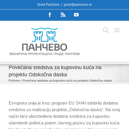
Skip
Grad Pančevo
|
grad@pancevo.rs
to
Facebook
Rss
YouTube
content
Povećana sredstva za kupovinu kuća na
projektu Odskočna daska
Početna
Povećana sredstva za kupovinu kuća na projektu Odskočna daska
Evropska unija je kroz program EU SHAI odobrila dodatna
sredstva za realizaciju projekta „Odskočna daska“. Na ovaj
način biće obezbeđena dodatna sredstva za kupovinu
stambenih jedinica putem Javnog pozivu za kupovinu kuća.