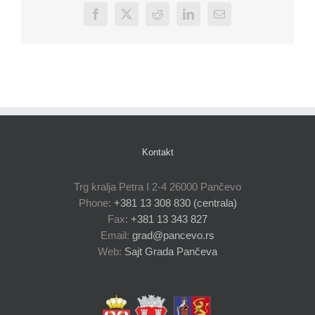
Facebook
X
Reddit
LinkedIn
Email
Kontakt
Trg kralja Petra I 2-4 26000 Pančevo
Phone:
+381 13 308 830 (centrala)
Fax:
+381 13 343 827
Email:
grad@pancevo.rs
Web:
Sajt Grada Pančeva