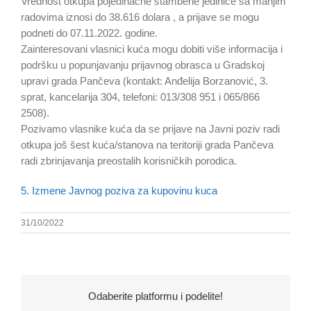
Vrednost otkupa pojedinačne stambene jedinice sa manjim
radovima iznosi do 38.616 dolara , a prijave se mogu
podneti do 07.11.2022. godine.
Zainteresovani vlasnici kuća mogu dobiti više informacija i
podršku u popunjavanju prijavnog obrasca u Gradskoj
upravi grada Pančeva (kontakt: Anđelija Borzanović, 3.
sprat, kancelarija 304, telefoni: 013/308 951 i 065/866
2508).
Pozivamo vlasnike kuća da se prijave na Javni poziv radi
otkupa još šest kuća/stanova na teritoriji grada Pančeva
radi zbrinjavanja preostalih korisničkih porodica.
5. Izmene Javnog poziva za kupovinu kuca
31/10/2022
Odaberite platformu i podelite!