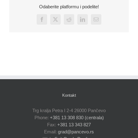
Odaberite platformu i podelite!
Facebook
X
Reddit
LinkedIn
Email
Kontakt
Trg kralja Petra I 2-4 26000 Pančevo
Phone:
+381 13 308 830 (centrala)
Fax:
+381 13 343 827
Email:
grad@pancevo.rs