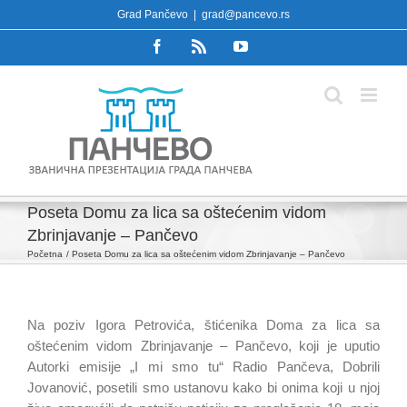
Skip
Grad Pančevo
|
grad@pancevo.rs
to
Facebook
Rss
YouTube
content
Poseta Domu za lica sa oštećenim vidom
Zbrinjavanje – Pančevo
Početna
Poseta Domu za lica sa oštećenim vidom Zbrinjavanje – Pančevo
Na poziv Igora Petrovića, štićenika Doma za lica sa
oštećenim vidom Zbrinjavanje – Pančevo, koji je uputio
Autorki emisije „I mi smo tu“ Radio Pančeva, Dobrili
Jovanović, posetili smo ustanovu kako bi onima koji u njoj