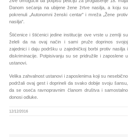
žive omogućili da potpišu peticiju za proglašenje 18. maja
Danom sećanja na ubijene žene žrtve nasilja, a koju su
pokrenuli „Autonomni ženski centar“ i mreža „Žene protiv
nasilja“.
Štićenice i štićenici jedine institucije ove vrste u zemlji su
želeli da na ovaj način i sami pruže doprinos svojoj
zajednici i daju podršku u zajedničkoj borbi protiv nasilja i
diskriminacije. Potpisivanju su se pridružile i zaposlene u
ustanovi.
Velika zahvalnost ustanovi i zaposlenima koji su nesebično
podržali ovaj gest i doprineli da svako dobije svoju šansu,
da se oseća ravnopravnim članom društva i samostalno
donosi odluke.
12/12/2016