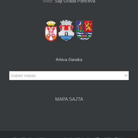
Web:
Sajt Grada Pančeva
Arhiva članaka
Arhiva
članaka
MAPA SAJTA