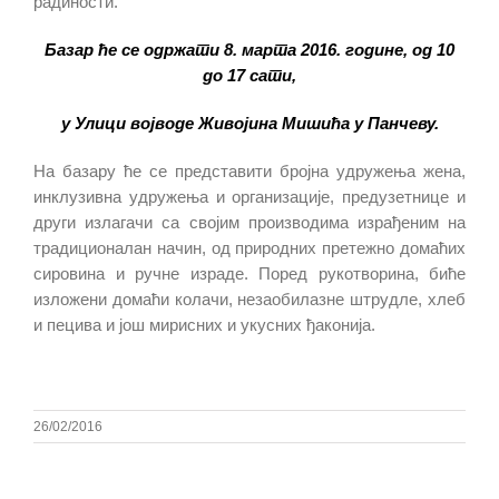
радиности.
Базар ће се одржати 8. марта 2016. године,
од 10
до 17 сати,
у Улици војводе Живојина Мишића у Панчеву.
На базару ће се представити бројна удружења жена,
инклузивна удружења и организације, предузетнице и
други излагачи са својим производима израђеним на
традиционалан начин, од природних претежно домаћих
сировина и ручне израде. Поред рукотворина, биће
изложени домаћи колачи, незаобилазне штрудле, хлеб
и пецива и још мирисних и укусних ђаконија.
26/02/2016