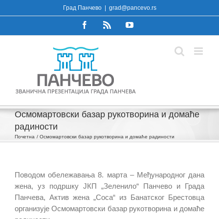
Skip
Град Панчево
|
grad@pancevo.rs
to
Facebook
Rss
YouTube
content
Осмомартовски базар рукотворина и домаће
радиности
Почетна
Осмомартовски базар рукотворина и домаће радиности
Поводом обележавања 8. марта – Међународног дана
жена, уз подршку ЈКП „Зеленило“ Панчево и Града
Панчева, Актив жена „Соса“ из Банатског Брестовца
организује Осмомартовски базар рукотворина и домаће