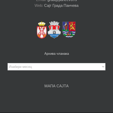
Web:
Сајт Града Панчева
Архива чланака
Архива
чланака
МАПА САЈТА