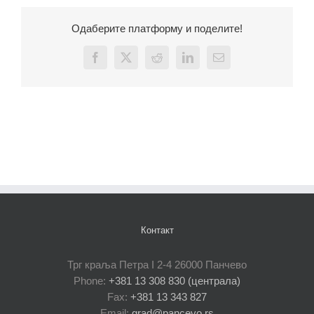
Одаберите платформу и поделите!
Facebook
X
Reddit
LinkedIn
Email
Контакт
Трг краља Петра I 2-4 26000 Панчево
Phone:
+381 13 308 830 (централа)
Fax:
+381 13 343 827
Email:
grad@pancevo.rs