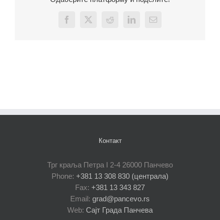
Facebook
X
Reddit
LinkedIn
Email
Контакт
Трг краља Петра I 2-4 26000 Панчево
Phone:
+381 13 308 830 (централа)
Fax:
+381 13 343 827
Email:
grad@pancevo.rs
Web:
Сајт Града Панчева