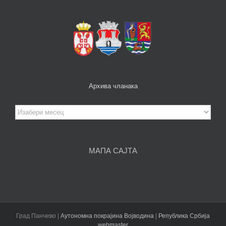
Архива чланака
Архива
чланака
МАПА САЈТА
Град Панчево |
Аутономна покрајина Војводина
|
Република Србија
webmaster