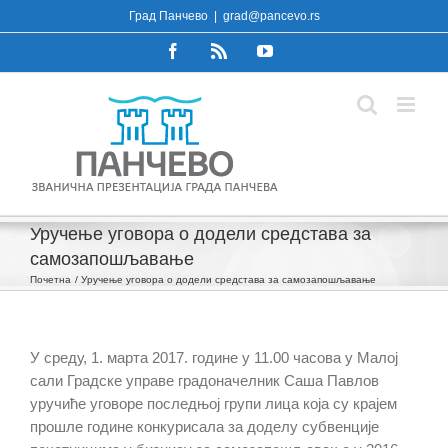
Skip
Град Панчево
|
grad@pancevo.rs
to
Facebook
Rss
YouTube
content
Уручење уговора о додели средстава за
самозапошљавање
Почетна
Уручење уговора о додели средстава за самозапошљавање
У среду, 1. марта 2017. године у 11.00 часова у Малој
сали Градске управе градоначелник Саша Павлов
уручиће уговоре последњој групи лица која су крајем
прошле године конкурисала за доделу субвенције