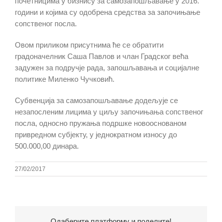
почетницима у бизнису за самозапошљавање у 2016.
години и којима су одобрена средства за започињање
сопственог посла.
Овом приликом присутнима ће се обратити
градоначелник Саша Павлов и члан Градског већа
задужен за подручје рада, запошљавања и социјалне
политике Миленко Чучковић.
Субвенција за самозапошљавање додељује се
незапосленим лицима у циљу започињања сопственог
посла, односно пружања подршке новооснованом
привредном субјекту, у једнократном износу до
500.000,00 динара.
27/02/2017
Одаберите платформу и поделите!