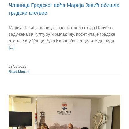
Чланица Градског већа Марија Јевић обишла
градске атељее
Марија Јевић, чланица Градског већа града Панчева
задужена за културу и омладину, посетила је градске
атељее и у Улици Вука Kараџића, са циљем да види
[...]
28/02/2022
Read More