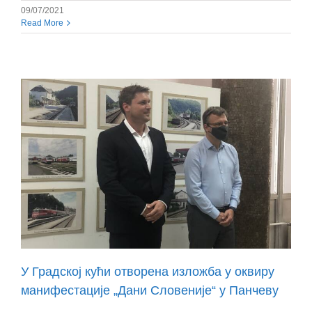
09/07/2021
Read More
У Градској кући отворена изложба у оквиру
манифестације „Дани Словеније“ у Панчеву