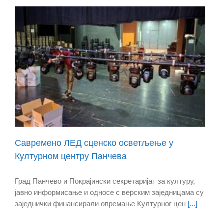
Савремено ЛЕД сценско осветљење у
Културном центру Панчева
Град Панчево и Покрајински секретаријат за културу,
јавно информисање и односе с верским заједницама су
заједнички финансирали опремање Културног цен
[...]