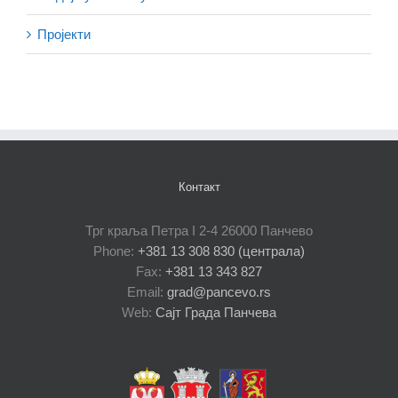
Пројекти
Контакт
Трг краља Петра I 2-4 26000 Панчево
Phone:
+381 13 308 830 (централа)
Fax:
+381 13 343 827
Email:
grad@pancevo.rs
Web:
Сајт Града Панчева