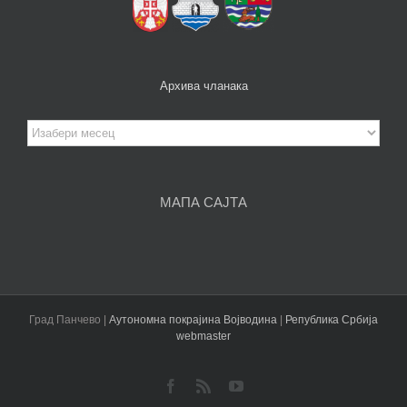
Архива чланака
Архива
чланака
МАПА САЈТА
Град Панчево |
Аутономна покрајина Војводина
|
Република Србија
webmaster
Facebook
Rss
YouTube