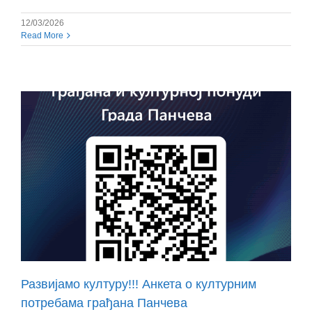
12/03/2026
Read More
Развијамо културу!!! Анкета о културним
потребама грађана Панчева