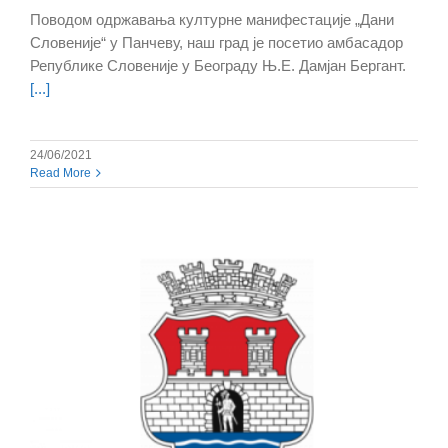
Поводом одржавања културне манифестације „Дани
Словеније“ у Панчеву, наш град је посетио амбасадор
Републике Словеније у Београду Њ.Е. Дамјан Бергант.
[...]
24/06/2021
Read More