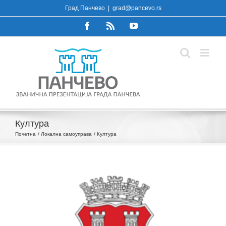
Skip
Град Панчево
|
grad@pancevo.rs
to
Facebook
Rss
YouTube
content
Култура
Почетна
Локална самоуправа
Култура