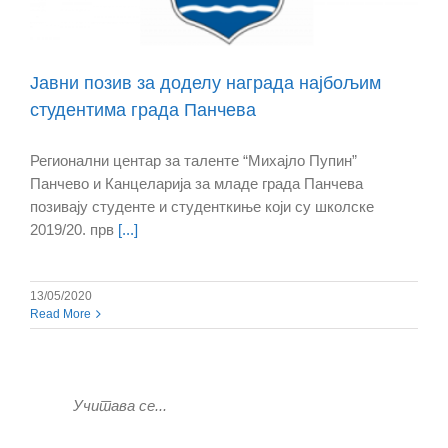
Јавни позив за доделу награда најбољим
студентима града Панчева
Регионални центар за таленте “Михајло Пупин”
Панчево и Канцеларија за младе града Панчева
позивају студенте и студенткиње који су школскe
2019/20. прв
[...]
13/05/2020
Read More
Учитава се...