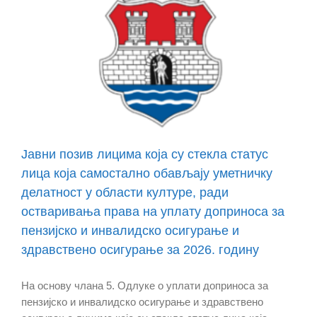
Јавни позив лицима која су стекла статус
лица која самостално обављају уметничку
делатност у области културе, ради
остваривањa права на уплату доприноса за
пензијско и инвалидско осигурање и
здравствено осигурање за 2026. годину
На основу члана 5. Одлуке о уплати доприноса за
пензијско и инвалидско осигурање и здравствено