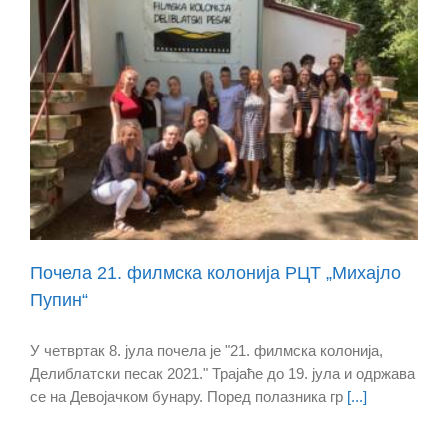
Почела 21. филмска колонија РЦТ „Михајло
Пупин“
У четвртак 8. јула почела је "21. филмска колонија,
Делиблатски песак 2021." Трајаће до 19. јула и одржава
се на Девојачком бунару. Поред полазника гр
[...]