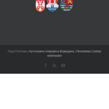
Град Панчево |
Аутономна покрајина Војводина
|
Република Србија
webmaster
Facebook
Rss
YouTube