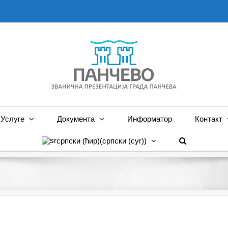
Услуге
Документа
Информатор
Контакт
српски (ћир)
(
српски (cyr)
)