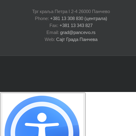
Трг краља Петра I 2-4 26000 Панчево
Phone:
+381 13 308 830 (централа)
Fax:
+381 13 343 827
Email:
grad@pancevo.rs
Web:
Сајт Града Панчева