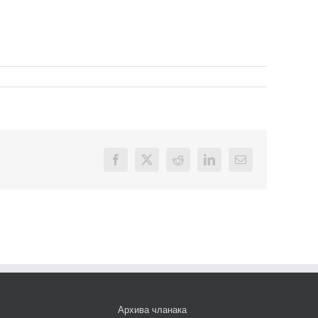
Facebook
X
Reddit
LinkedIn
Email
Архива чланака