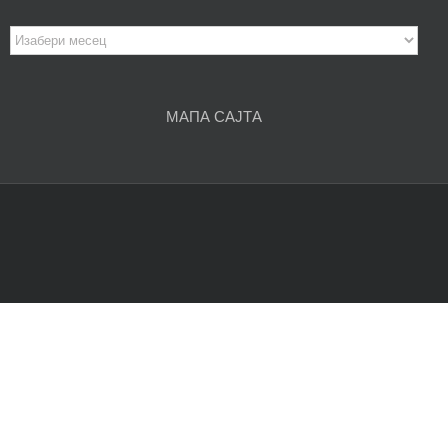
Архива
чланака
МАПА САЈТА