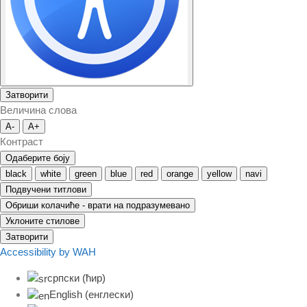
Затворити
Величина слова
A-
A+
Контраст
Одаберите боју
black
white
green
blue
red
orange
yellow
navi
Подвучени титлови
Обриши колачиће - врати на подразумевано
Уклоните стилове
Затворити
Accessibility by WAH
српски (ћир)
English
(
енглески
)