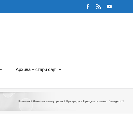
Facebook
Rss
YouTube
Архива – стари сајт
Почетна
Локална самоуправа
Привреда
Предузетништво
image001