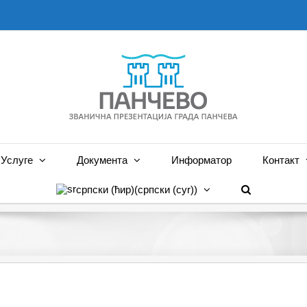
Услуге
Документа
Информатор
Контакт
српски (ћир)
(
српски (cyr)
)