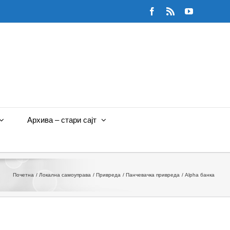
Facebook
Rss
YouTube
Архива – стари сајт
Почетна
Локална самоуправа
Привреда
Панчевачка привреда
Alpha банка