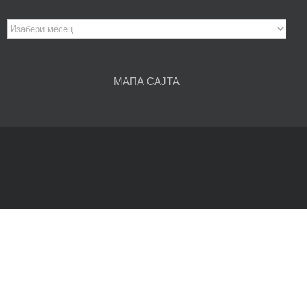
Архива
чланака
МАПА САЈТА