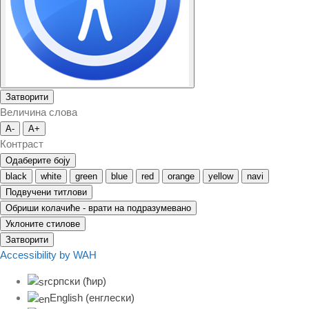
Затворити
Величина слова
A-
A+
Контраст
Одаберите боју
black
white
green
blue
red
orange
yellow
navi
Подвучени титлови
Обриши колачиће - врати на подразумевано
Уклоните стилове
Затворити
Accessibility by WAH
српски (ћир)
English
(
енглески
)