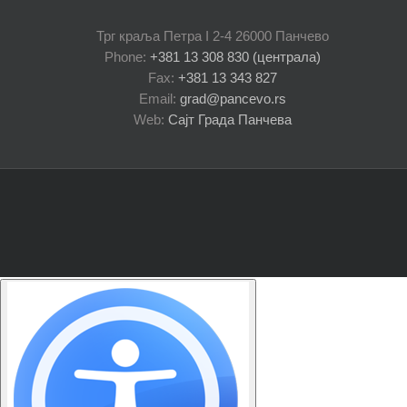
Трг краља Петра I 2-4 26000 Панчево
Phone:
+381 13 308 830 (централа)
Fax:
+381 13 343 827
Email:
grad@pancevo.rs
Web:
Сајт Града Панчева