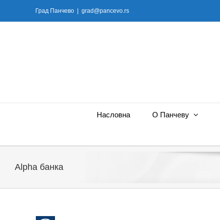
Skip
Град Панчево
|
grad@pancevo.rs
to
content
Насловна
О Панчеву
Alpha банка