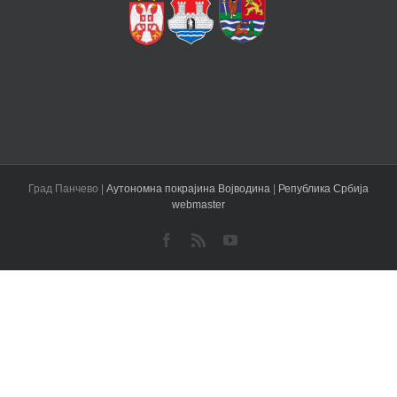
Град Панчево |
Аутономна покрајина Војводина
|
Република Србија
webmaster
Facebook
Rss
YouTube