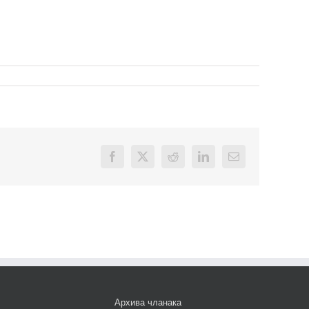
Facebook
X
Reddit
LinkedIn
Email
Архива чланака