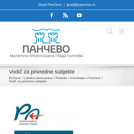
Skip
Grad Pančevo
|
grad@pancevo.rs
to
Facebook
Rss
YouTube
content
Vodič za privredne subjekte
Početna
Lokalna samouprava
Privreda
Investirajte u Pančevo
Vodič za privredne subjekte