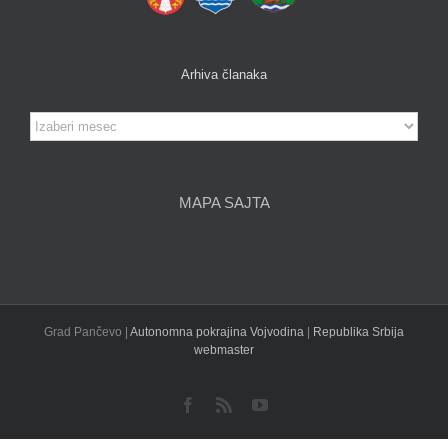
Arhiva članaka
Arhiva
članaka
MAPA SAJTA
Grad Pančevo |
Autonomna pokrajina Vojvodina
|
Republika Srbija
webmaster
Facebook
Rss
YouTube