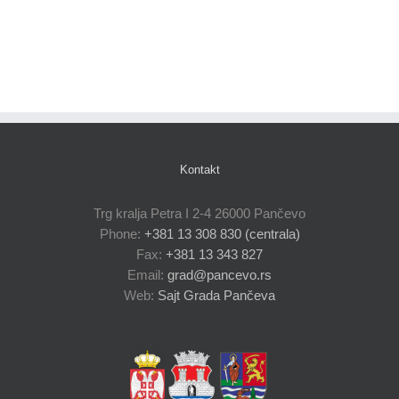
Kontakt
Trg kralja Petra I 2-4 26000 Pančevo
Phone:
+381 13 308 830 (centrala)
Fax:
+381 13 343 827
Email:
grad@pancevo.rs
Web:
Sajt Grada Pančeva