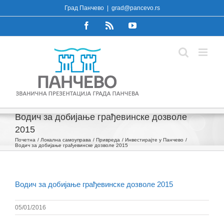
Skip
Град Панчево
|
grad@pancevo.rs
to
Facebook
Rss
YouTube
content
Водич за добијање грађевинске дозволе
2015
Почетна
Локална самоуправа
Привреда
Инвестирајте у Панчево
Водич за добијање грађевинске дозволе 2015
Водич за добијање грађевинске дозволе 2015
05/01/2016