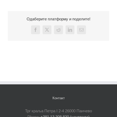
Одаберите платформу и поделите!
Facebook
X
Reddit
LinkedIn
Email
Контакт
Трг краља Петра I 2-4 26000 Панчево
Phone:
+381 13 308 830 (централа)