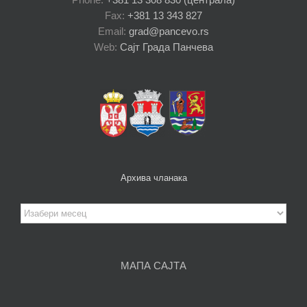
Fax:
+381 13 343 827
Email:
grad@pancevo.rs
Web:
Сајт Града Панчева
Архива чланака
Архива
чланака
МАПА САЈТА