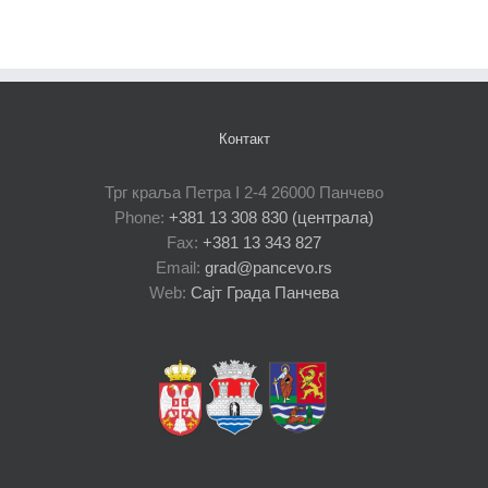
Контакт
Трг краља Петра I 2-4 26000 Панчево
Phone:
+381 13 308 830 (централа)
Fax:
+381 13 343 827
Email:
grad@pancevo.rs
Web:
Сајт Града Панчева