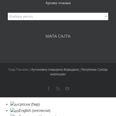
Архива чланака
Архива
чланака
МАПА САЈТА
Град Панчево |
Аутономна покрајина Војводина
|
Република Србија
webmaster
Facebook
Rss
YouTube
српски (ћир)
English
(
енглески
)