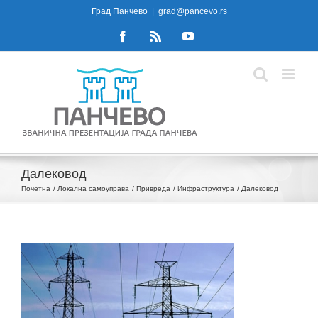
Skip
Град Панчево
|
grad@pancevo.rs
to
Facebook
Rss
YouTube
content
Далековод
Почетна
Локална самоуправа
Привреда
Инфраструктура
Далековод