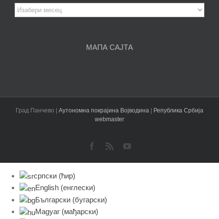
Архива
чланака
МАПА САЈТА
Град Панчево |
Аутономна покрајина Војводина
|
Република Србија
webmaster
Facebook
Rss
YouTube
српски (ћир)
English
(
енглески
)
Български
(
бугарски
)
Magyar
(
мађарски
)