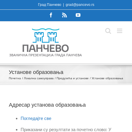
Skip
Град Панчево
|
grad@pancevo.rs
to
Facebook
Rss
YouTube
content
Установе образовања
Почетна
Локална самоуправа
Предузећа и установе
Установе образовања
Адресар установа образовања
Погледајте све
Приказани су резултати за почетно слово: У