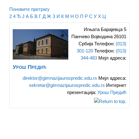
Поновите претрагу
2
4
Ђ
Ј
А
Б
В
Г
Д
Ж
З
И
К
М
Н
О
П
Р
С
У
Х
Ц
Игњата Барајевца 5
Панчево
Војводина
26101
Србија
Телефон
:
(013)
301-120
Телефон
:
(013)
344-483
Мејл адреса
:
Урош Предић
direktor@gimnazijaurospredic.edu.rs
Мејл адреса
:
sekretar@gimnazijaurospredic.edu.rs
Интернет
презентација
:
Урош Предић