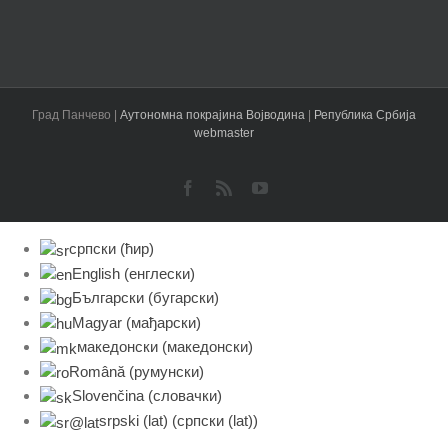
Град Панчево |
Аутономна покрајина Војводина
|
Република Србија
webmaster
Facebook
Rss
YouTube
српски (ћир)
English
(
енглески
)
Български
(
бугарски
)
Magyar
(
мађарски
)
македонски
(
македонски
)
Română
(
румунски
)
Slovenčina
(
словачки
)
srpski (lat)
(
српски (lat)
)