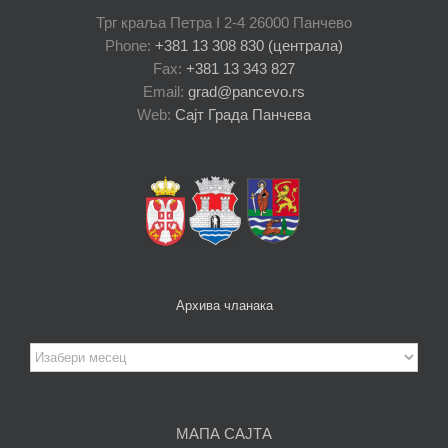
Трг краља Петра I 2-4 26000 Панчево
Phone:
+381 13 308 830 (централа)
Fax:
+381 13 343 827
Email:
grad@pancevo.rs
Web:
Сајт Града Панчева
Архива чланака
Архива
чланака
МАПА САЈТА