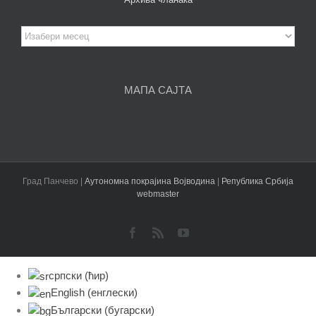
Архива
чланака
МАПА САЈТА
Град Панчево |
Аутономна покрајина Војводина
|
Република Србија
webmaster
Facebook
Rss
YouTube
српски (ћир)
English
(
енглески
)
Български
(
бугарски
)