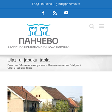
Skip
Град Панчево
|
grad@pancevo.rs
to
Facebook
Rss
YouTube
content
Ulaz_u_jabuku_tabla
Почетна
Локална самоуправа
Насељена места
Јабука
Ulaz_u_jabuku_tabla