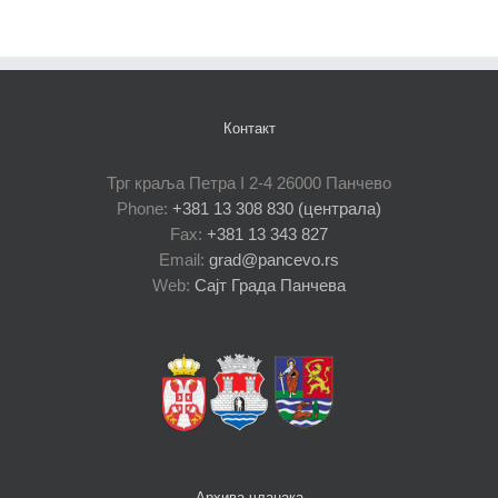
Контакт
Трг краља Петра I 2-4 26000 Панчево
Phone:
+381 13 308 830 (централа)
Fax:
+381 13 343 827
Email:
grad@pancevo.rs
Web:
Сајт Града Панчева
Архива чланака