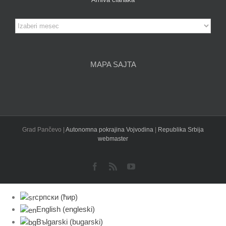
Arhiva
članaka
MAPA SAJTA
Grad Pančevo |
Autonomna pokrajina Vojvodina
|
Republika Srbija
webmaster
Facebook
Rss
YouTube
српски (ћир)
English
(
engleski
)
Bъlgarski
(
bugarski
)