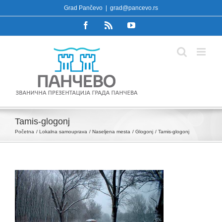
Skip
Grad Pančevo
|
grad@pancevo.rs
to
Facebook
Rss
YouTube
content
Tamis-glogonj
Početna
Lokalna samouprava
Naseljena mesta
Glogonj
Tamis-glogonj