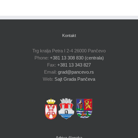
Kontakt
Trg kralja Petra I 2-4 26000 Pančevo
Phone:
+381 13 308 830 (centrala)
Fax:
+381 13 343 827
Email:
grad@pancevo.rs
Web:
Sajt Grada Pančeva
Arhiva članaka