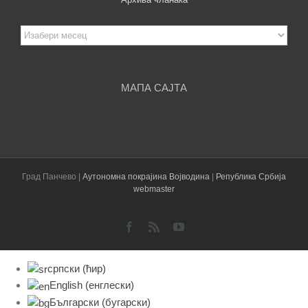
Архива
чланака
МАПА САЈТА
Град Панчево |
Аутономна покрајина Војводина
|
Република Србија
webmaster
Facebook
Rss
YouTube
српски (ћир)
English
(
енглески
)
Български
(
бугарски
)