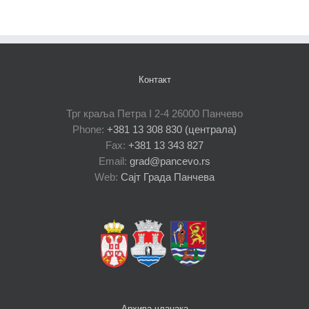
Контакт
Трг краља Петра I 2-4 26000 Панчево
Phone:
+381 13 308 830 (централа)
Fax:
+381 13 343 827
Email:
grad@pancevo.rs
Web:
Сајт Града Панчева
Архива чланака