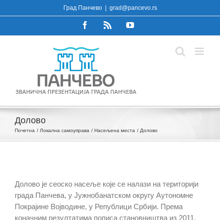
Skip
Град Панчево
|
grad@pancevo.rs
to
Facebook
Rss
YouTube
content
Долово
Почетна
Локална самоуправа
Насељена места
Долово
Долово је сеоско насеље које се налази на територији
града Панчева, у Јужнобанатском округу Аутономне
Покрајине Војводине, у Републици Србији. Према
коначним резултатима пописа становништва из 2011.