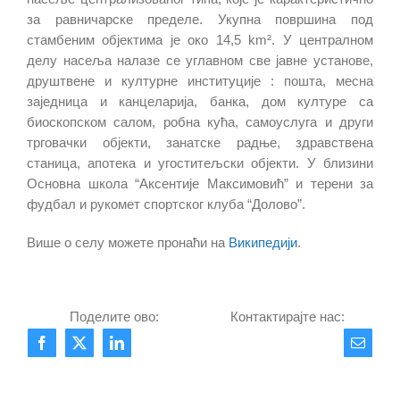
за равничарске пределе. Укупна површина под
стамбеним објектима је око 14,5 km². У централном
делу насеља налазе се углавном све јавне установе,
друштвене и културне институције : пошта, месна
заједница и канцеларија, банка, дом културе са
биоскопском салом, робна кућа, самоуслуга и други
трговачки објекти, занатске радње, здравствена
станица, апотека и угоститељски објекти. У близини
Основна школа “Аксентије Максимовић” и терени за
фудбал и рукомет спортског клуба “Долово”.
Више о селу можете пронаћи на
Википедији
.
Поделите ово:
Контактирајте нас: