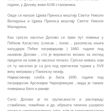
године, у Долову живи 6146 становника.
Овде се налазе Црква Преноса моштију Светог Николе
Велидоња и Црква Преноса моштију Светог Николе
Маладоња.
Као српско насеље Долово се први пут помиње у
Пећком Катастигу (списак , попис , рукописна књига
калудјера Пећке патријаршије ) 1660. године под
називом Долови , сто је вероватно везано за изглед
предела на коме је насеље лезало. Српски живаљ који
се ту населио је са југа под притиском турака у XVII
веку мигрирао у Панонску низију.
Најмасовнија сеоба је била 1690. године под
патријархом Арсенијем Чарнојевицем , мада је таквих
померања било и раније.
Село Долово је по груписаности и распореду
стамбених, помоћних и др. објеката типично ушорено
насеље централизованог типа, које је карактеристично