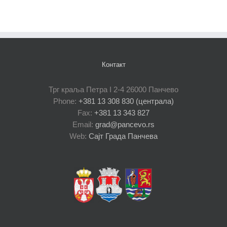
Контакт
Трг краља Петра I 2-4 26000 Панчево
Phone:
+381 13 308 830 (централа)
Fax:
+381 13 343 827
Email:
grad@pancevo.rs
Web:
Сајт Града Панчева