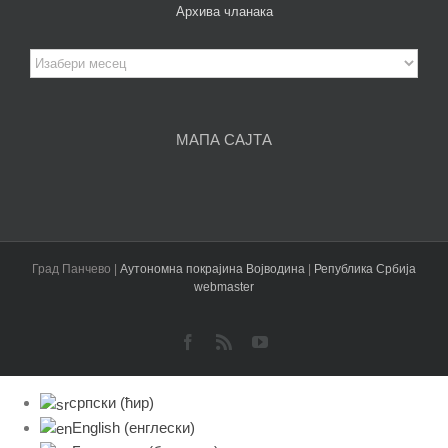
Архива чланака
Архива
чланака
МАПА САЈТА
Град Панчево |
Аутономна покрајина Војводина
|
Република Србија
webmaster
Facebook
Rss
YouTube
српски (ћир)
English
(
енглески
)