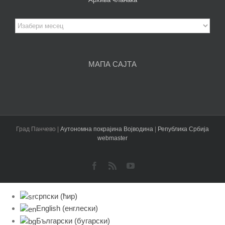
Архива
чланака
МАПА САЈТА
Град Панчево |
Аутономна покрајина Војводина
|
Република Србија
webmaster
Facebook
Rss
YouTube
српски (ћир)
English
(
енглески
)
Български
(
бугарски
)