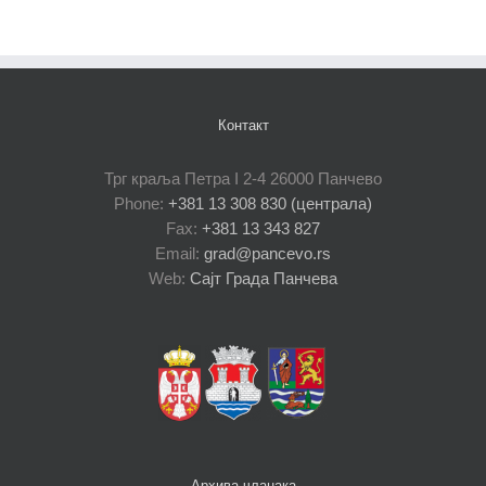
Контакт
Трг краља Петра I 2-4 26000 Панчево
Phone:
+381 13 308 830 (централа)
Fax:
+381 13 343 827
Email:
grad@pancevo.rs
Web:
Сајт Града Панчева
Архива чланака