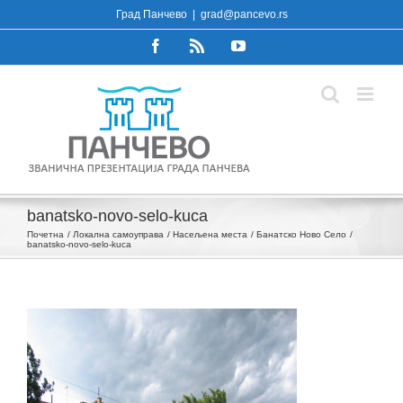
Skip
Град Панчево
|
grad@pancevo.rs
to
Facebook
Rss
YouTube
content
banatsko-novo-selo-kuca
Почетна
Локална самоуправа
Насељена места
Банатско Ново Село
banatsko-novo-selo-kuca