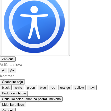
Zatvoriti
Veličina slova
A-
A+
Kontrast
Odaberite boju
black
white
green
blue
red
orange
yellow
navi
Podvučeni titlovi
Obriši kolačiće - vrati na podrazumevano
Uklonite stilove
Zatvoriti