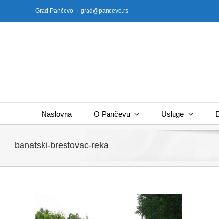
Skip
Grad Pančevo
|
grad@pancevo.rs
to
content
Naslovna
O Pančevu
Usluge
D
banatski-brestovac-reka