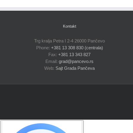
Kontakt
Trg kralja Petra I 2-4 26000 Pančevo
Phone:
+381 13 308 830 (centrala)
Fax:
+381 13 343 827
Email:
grad@pancevo.rs
Web:
Sajt Grada Pančeva