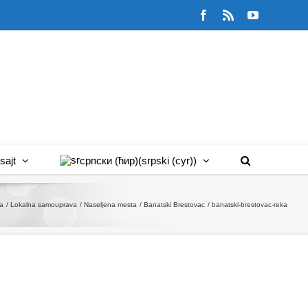
Facebook
Rss
YouTube
sajt
српски (ћир)
(
srpski (cyr)
)
a
Lokalna samouprava
Naseljena mesta
Banatski Brestovac
banatski-brestovac-reka