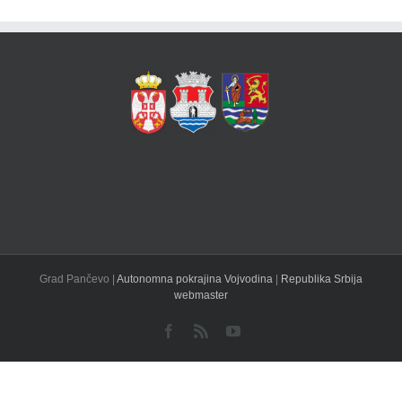
Grad Pančevo |
Autonomna pokrajina Vojvodina
|
Republika Srbija
webmaster
Facebook
Rss
YouTube