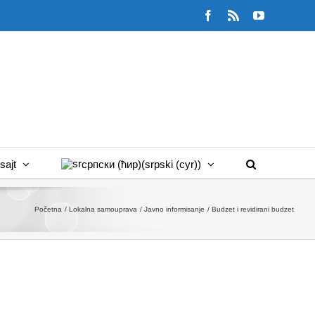
Facebook
Rss
YouTube
sajt
српски (ћир)
(
srpski (cyr)
)
Početna
Lokalna samouprava
Javno informisanje
Budzet i revidirani budzet