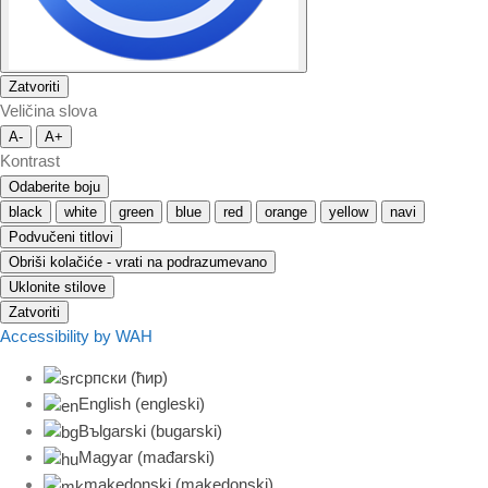
Zatvoriti
Veličina slova
A-
A+
Kontrast
Odaberite boju
black
white
green
blue
red
orange
yellow
navi
Podvučeni titlovi
Obriši kolačiće - vrati na podrazumevano
Uklonite stilove
Zatvoriti
Accessibility by WAH
српски (ћир)
English
(
engleski
)
Bъlgarski
(
bugarski
)
Magyar
(
mađarski
)
makedonski
(
makedonski
)