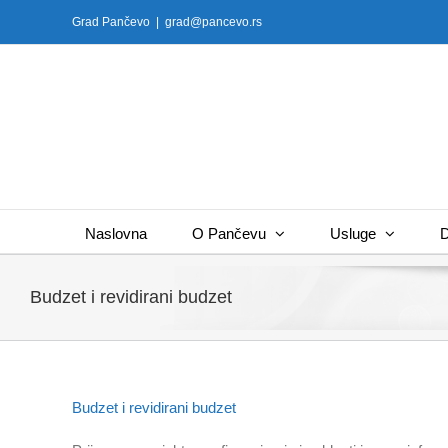
Skip
Grad Pančevo
|
grad@pancevo.rs
to
content
Naslovna
O Pančevu
Usluge
D
Budzet i revidirani budzet
Budzet i revidirani budzet