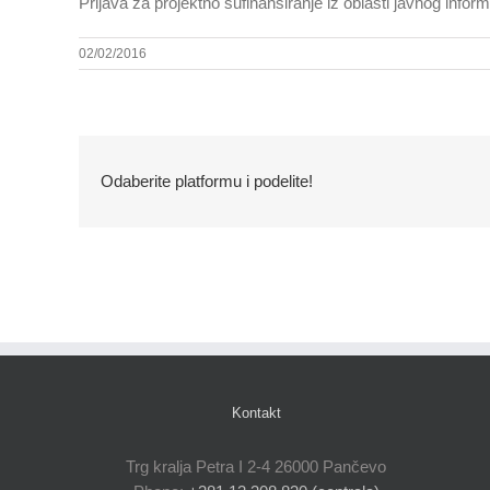
Prijava za projektno sufinansiranje iz oblasti javnog infor
02/02/2016
Odaberite platformu i podelite!
Kontakt
Trg kralja Petra I 2-4 26000 Pančevo