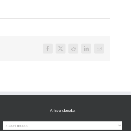
Facebook
X
Reddit
LinkedIn
Email
Arhiva članaka
Arhiva