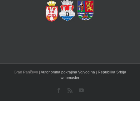
Grad Pančevo |
Autonomna pokrajina Vojvodina
|
Republika Srbija
webmaster
Facebook
Rss
YouTube