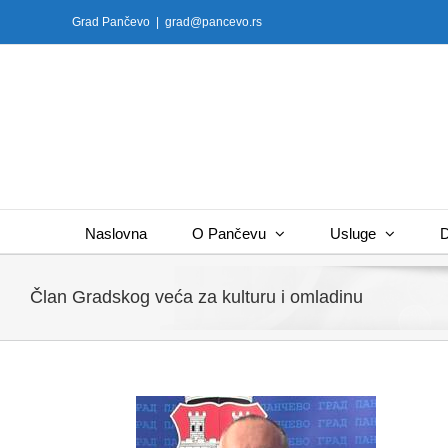
Skip
Grad Pančevo
|
grad@pancevo.rs
to
content
Naslovna
O Pančevu
Usluge
D
Član Gradskog veća za kulturu i omladinu