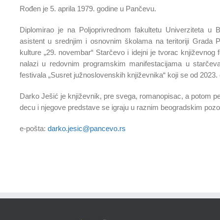
Rođen je 5. aprila 1979. godine u Pančevu.
Diplomirao je na Poljoprivrednom fakultetu Univerziteta u 
asistent u srednjim i osnovnim školama na teritoriji Grada 
kulture „29. novembar“ Starčevo i idejni je tvorac književnog 
nalazi u redovnim programskim manifestacijama u starčev
festivala „Susret južnoslovenskih književnika“ koji se od 2023
Darko Ješić je književnik, pre svega, romanopisac, a potom pes
decu i njegove predstave se igraju u raznim beogradskim pozo
e-pošta:
darko.jesic@pancevo.rs