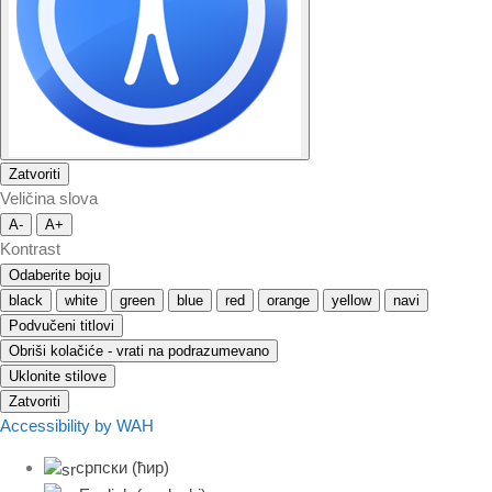
Zatvoriti
Veličina slova
A-
A+
Kontrast
Odaberite boju
black
white
green
blue
red
orange
yellow
navi
Podvučeni titlovi
Obriši kolačiće - vrati na podrazumevano
Uklonite stilove
Zatvoriti
Accessibility by WAH
српски (ћир)