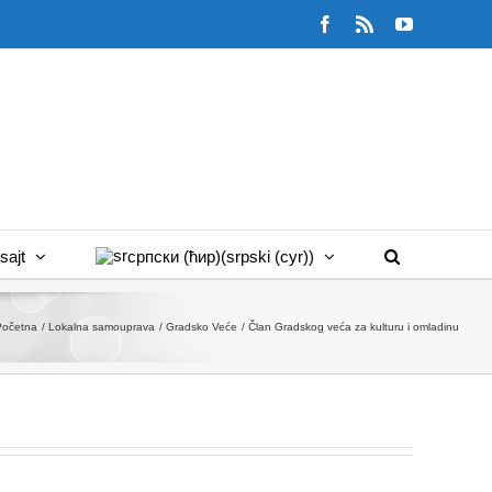
Facebook
Rss
YouTube
sajt
српски (ћир)
(
srpski (cyr)
)
Početna
Lokalna samouprava
Gradsko Veće
Član Gradskog veća za kulturu i omladinu