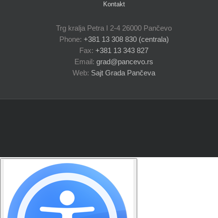
Kontakt
Trg kralja Petra I 2-4 26000 Pančevo
Phone:
+381 13 308 830 (centrala)
Fax:
+381 13 343 827
Email:
grad@pancevo.rs
Web:
Sajt Grada Pančeva