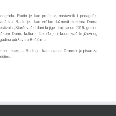
Beogradu. Radio je kao profesor, nastavnik i pedagoški
Pančeva. Radio je i kao vršilac dužnosti direktora Doma
festivala „Starčevački dani knjige“ koji se od 2019. godine
ačkom Domu kulture. Takođe je i koosnivač književnog
. godine održava u Bečićima.
nik i esejista. Radio je i kao novinar. Dramski je pisac za
rištima.