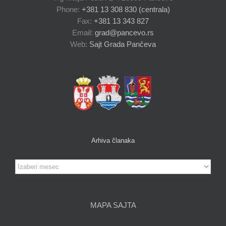
Phone:
+381 13 308 830 (centrala)
Fax:
+381 13 343 827
Email:
grad@pancevo.rs
Web:
Sajt Grada Pančeva
Arhiva članaka
Arhiva
članaka
MAPA SAJTA