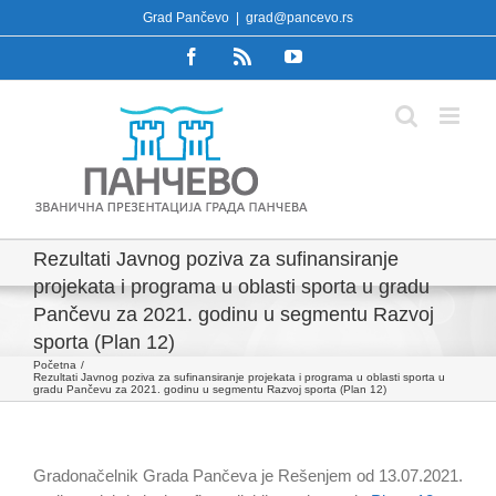
Skip
Grad Pančevo
|
grad@pancevo.rs
to
Facebook
Rss
YouTube
content
Rezultati Javnog poziva za sufinansiranje
projekata i programa u oblasti sporta u gradu
Pančevu za 2021. godinu u segmentu Razvoj
sporta (Plan 12)
Početna
Rezultati Javnog poziva za sufinansiranje projekata i programa u oblasti sporta u
gradu Pančevu za 2021. godinu u segmentu Razvoj sporta (Plan 12)
Gradonačelnik Grada Pančeva je Rešenjem od 13.07.2021.