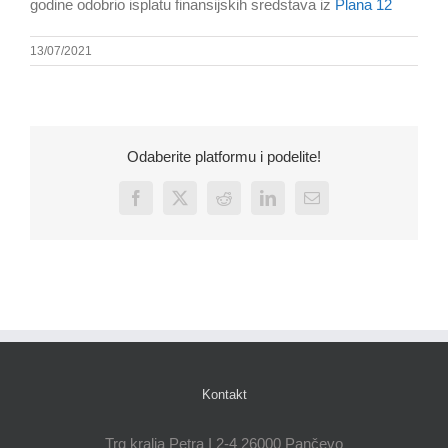
godine odobrio isplatu finansijskih sredstava iz
Plana 12
13/07/2021
Odaberite platformu i podelite!
Facebook
X
Reddit
LinkedIn
Email
Kontakt
Trg kralja Petra I 2-4 26000 Pančevo