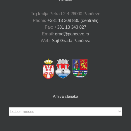
Trg kralja Petra I 2-4 26000 Pančevo
Phone:
+381 13 308 830 (centrala)
Fax:
+381 13 343 827
Email:
grad@pancevo.rs
Web:
Sajt Grada Pančeva
Arhiva članaka
Arhiva
članaka