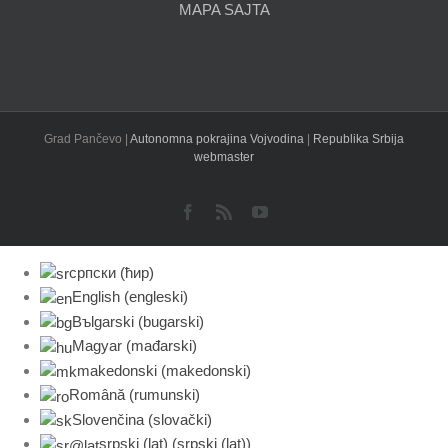
MAPA SAJTA
Grad Pančevo |
Autonomna pokrajina Vojvodina
|
Republika Srbija
webmaster
Facebook
Rss
YouTube
српски (ћир)
English
(
engleski
)
Bъlgarski
(
bugarski
)
Magyar
(
mađarski
)
makedonski
(
makedonski
)
Română
(
rumunski
)
Slovenčina
(
slovački
)
srpski (lat)
(
srpski (lat)
)