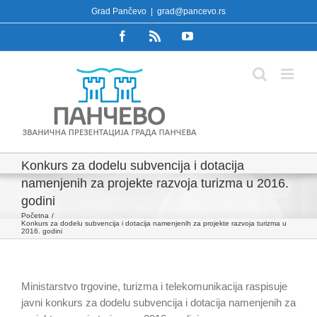
Skip
Grad Pančevo
|
grad@pancevo.rs
to
Facebook
Rss
YouTube
content
Konkurs za dodelu subvencija i dotacija
namenjenih za projekte razvoja turizma u 2016.
godini
Početna
Konkurs za dodelu subvencija i dotacija namenjenih za projekte razvoja turizma u
2016. godini
Ministarstvo trgovine, turizma i telekomunikacija raspisuje
javni konkurs za dodelu subvencija i dotacija namenjenih za