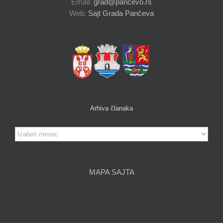
Email:
grad@pancevo.rs
Web:
Sajt Grada Pančeva
Arhiva članaka
Arhiva
članaka
MAPA SAJTA