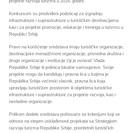
projekte razvoja turizma u 2016. godini.
Konkursom su predviđeni podsticaji za izgradnju
infrastrukture i suprastrukture u turističkim destinacijama
kao i za projekte promocije, edukacije i treninga u turizmu u
Republici Srbiji.
Pravo na korišćenje sredstava imaju turističke organizacije,
destinacijske menadžment organizacije, privredna društva i
druge organizacije i institucije čiji je osnivač Vlada
Republike Srbije ili jedinica lokalne samouprave. Svoje
projekte mogu da kandiduju i pravna lica u kojima je
Republika Srbija većinski vlasnik, pravna lica koja
upravljaju turističkim prostorom ili objektima turističke
infrastrukture i suprastrukture za projekte razvoja, kao i
nevladine organizacije.
Prilikom dodele sredstava poštovaće se kriterijumi koji se
odnose na stepen usklađenosti projekata sa Strategijom
razvoja turizma Republike Srbije, prioritetnih turističkih