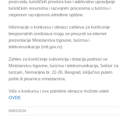
proizvoda, turističkih prostora kao i adekvatno upravljanje
turističkim resursima i razvojnim procesima u turizmu i
stepenom razvijenosti određene opštine.
Informacije o konkursu i obrasci zahteva za korišćenje
bespovratnih sredstava mogu se preuzeti sa internet
prezentacije Ministarstva trgovine, turizma i
telekomunikacija (mtt.gov.rs).
Zahtev za korišćenje subvencija i dotacija podnosi se
Ministarstvu trgovine, turizma i telekomunikacija, Sektor za
turizam, Nemanjina br. 22-26, Beograd, isključivo putem
pošte ili pisarnice ministarstva.
Više o konkursu i sve potrebne obrasce možete videti
OVDE
09/02/2016