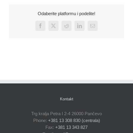
Odaberite platformu i podelite!
Facebook
X
Reddit
LinkedIn
Email
Kontakt
Trg kralja Petra I 2-4 26000 Pančevo
Phone:
+381 13 308 830 (centrala)
Fax:
+381 13 343 827