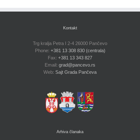
Kontakt
Trg kralja Petra I 2-4 26000 Pančevo
Phone:
+381 13 308 830 (centrala)
Fax:
+381 13 343 827
Email:
grad@pancevo.rs
Web:
Sajt Grada Pančeva
Arhiva članaka