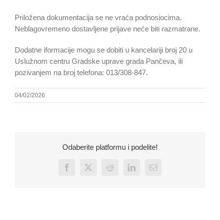
Priložena dokumentacija se ne vraća podnosiocima.
Neblagovremeno dostavljene prijave neće biti razmatrane.
Dodatne iformacije mogu se dobiti u kancelariji broj 20 u
Uslužnom centru Gradske uprave grada Pančeva, ili
pozivanjem na broj telefona: 013/308-847.
04/02/2026
Odaberite platformu i podelite!
Facebook
X
Reddit
LinkedIn
Email