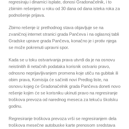
regresiraju i dinamici isplate, donosi Gradonačelnik, i to
zbirnim rešenjem u roku od 30 dana od dana isteka roka za
podnošenje prijava.
Zbirno rešenje iz prethodnog stava objavljuje se na
zvaničnoj internet stranici grada Pančeva i na oglasnoj tabli
Gradske uprave grada Pančeva, konačno je i protiv njega
se može pokrenuti upravni spor.
Kada se u toku ostvarivanja prava utvrdi da je na osnovu
neistinitih ili netačnih podataka korisnik ostvario pravo,
odnosno neprijavljivanjem promena koje utiču na gubitak ili
obim prava, Komisija će sačiniti novi Predlog liste, na
osnovu kojeg će Gradonačelnik grada Pančeva doneti novo
rešenje kojim će se korisniku ukinuti pravo na regresiranje
troškova prevoza od narednog meseca za tekuću školsku
godinu.
Regresiranje troškova prevoza vrši se regresiranjem dela
troškova mesečne autobuske karte prenosom sredstava