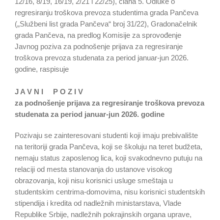
12/16, 8/19, 16/19, 2/21 i 22/25), člana 5. Odluke o
regresiranju troškova prevoza studentima grada Pančeva
(„Službeni list grada Pančeva“ broj 31/22), Gradonačelnik
grada Pančeva, na predlog Komisije za sprovođenje
Javnog poziva za podnošenje prijava za regresiranje
troškova prevoza studenata za period januar-jun 2026.
godine, raspisuje
J A V N I P O Z I V
za podnošenje prijava za regresiranje troškova prevoza
studenata za period januar-jun 2026. godine
Pozivaju se zainteresovani studenti koji imaju prebivalište
na teritoriji grada Pančeva, koji se školuju na teret budžeta,
nemaju status zaposlenog lica, koji svakodnevno putuju na
relaciji od mesta stanovanja do ustanove visokog
obrazovanja, koji nisu korisnici usluge smeštaja u
studentskim centrima-domovima, nisu korisnici studentskih
stipendija i kredita od nadležnih ministarstava, Vlade
Republike Srbije, nadležnih pokrajinskih organa uprave,