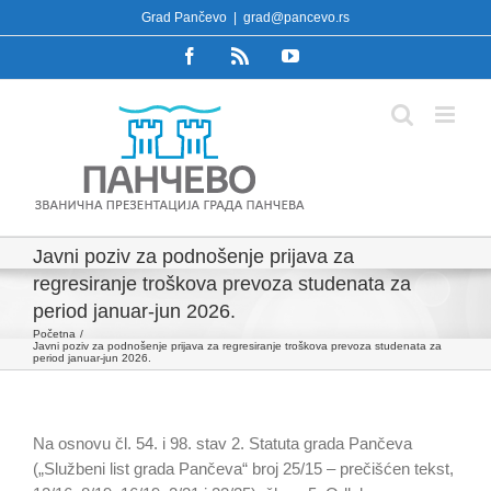
Skip
Grad Pančevo
|
grad@pancevo.rs
to
Facebook
Rss
YouTube
content
Javni poziv za podnošenje prijava za
regresiranje troškova prevoza studenata za
period januar-jun 2026.
Početna
Javni poziv za podnošenje prijava za regresiranje troškova prevoza studenata za
period januar-jun 2026.
Na osnovu čl. 54. i 98. stav 2. Statuta grada Pančeva
(„Službeni list grada Pančeva“ broj 25/15 – prečišćen tekst,