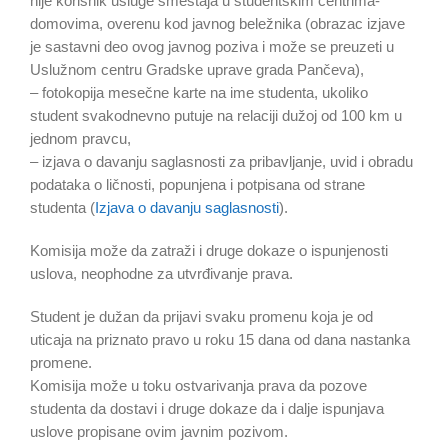
nije korisnik usluge smeštaja u studentskim centrima-
domovima, overenu kod javnog beležnika (obrazac izjave
je sastavni deo ovog javnog poziva i može se preuzeti u
Uslužnom centru Gradske uprave grada Pančeva),
– fotokopija mesečne karte na ime studenta, ukoliko
student svakodnevno putuje na relaciji dužoj od 100 km u
jednom pravcu,
– izjava o davanju saglasnosti za pribavljanje, uvid i obradu
podataka o ličnosti, popunjena i potpisana od strane
studenta (
Izjava o davanju saglasnosti
).
Komisija može da zatraži i druge dokaze o ispunjenosti
uslova, neophodne za utvrđivanje prava.
Student je dužan da prijavi svaku promenu koja je od
uticaja na priznato pravo u roku 15 dana od dana nastanka
promene.
Komisija može u toku ostvarivanja prava da pozove
studenta da dostavi i druge dokaze da i dalje ispunjava
uslove propisane ovim javnim pozivom.