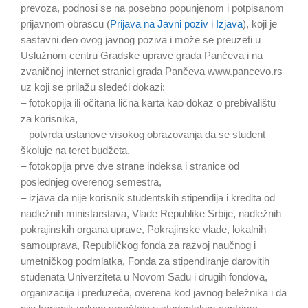
prevoza, podnosi se na posebno popunjenom i potpisanom
prijavnom obrascu (
Prijava na Javni poziv i Izjava
), koji je
sastavni deo ovog javnog poziva i može se preuzeti u
Uslužnom centru Gradske uprave grada Pančeva i na
zvaničnoj internet stranici grada Pančeva www.pancevo.rs
uz koji se prilažu sledeći dokazi:
– fotokopija ili očitana lična karta kao dokaz o prebivalištu
za korisnika,
– potvrda ustanove visokog obrazovanja da se student
školuje na teret budžeta,
– fotokopija prve dve strane indeksa i stranice od
poslednjeg overenog semestra,
– izjava da nije korisnik studentskih stipendija i kredita od
nadležnih ministarstava, Vlade Republike Srbije, nadležnih
pokrajinskih organa uprave, Pokrajinske vlade, lokalnih
samouprava, Republičkog fonda za razvoj naučnog i
umetničkog podmlatka, Fonda za stipendiranje darovitih
studenata Univerziteta u Novom Sadu i drugih fondova,
organizacija i preduzeća, overena kod javnog beležnika i da