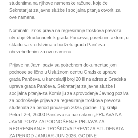
studentima na njihove namenske račune, koje će
Sekretarijat za javne službe i socijalna pitanja otvoriti za
ove namene.
Nominalni iznos prava na regresiranje troškova prevoza
utvrđuje Gradonačelnik grada Pančeva, posebnim aktom, u
skladu sa sredstvima u budžetu grada Pančeva
obezebeđenim za ovu namenu
Prijave na Javni poziv sa potrebnom dokumentacijom
podnose se lično u Uslužnom centru Gradske uprave
grada Pančeva, u kancelariji broj 20 ili na adresu: Gradska
uprava grada Pančeva, Sekretarijat za javne službe i
socijalna pitanja-za Komisiju za sprovođenje Javnog poziva
za podnošenje prijava za regresiranje troškova prevoza
studenata za period januar-jun 2026. godine, Trg kralja
Petra I 2-4, 26000 Pančevo sa naznakom „PRIJAVA NA
JAVNI POZIV ZA PODNOŠENJE PRIJAVA ZA
REGRESIRANJE TROŠKOVA PREVOZA STUDENATA
ZA PERIOD JANUAR-JUN 2026. GODINE“.