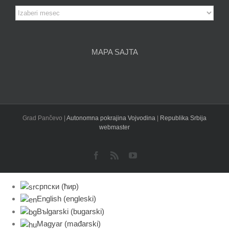
Arhiva
članaka
MAPA SAJTA
Grad Pančevo |
Autonomna pokrajina Vojvodina
|
Republika Srbija
webmaster
Facebook
Rss
YouTube
српски (ћир)
English
(
engleski
)
Bъlgarski
(
bugarski
)
Magyar
(
mađarski
)