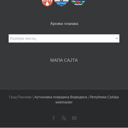
Архива чланака
Архива
чланака
МАПА САЈТА
Град Панчево |
Аутономна покрајина Војводина
|
Република Србија
webmaster
Facebook
Rss
YouTube