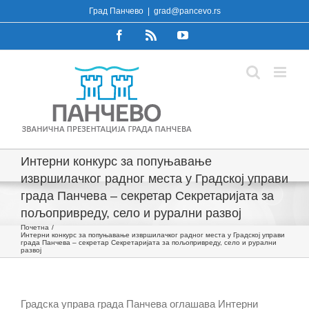
Skip
Град Панчево
|
grad@pancevo.rs
to
Facebook
Rss
YouTube
content
Интерни конкурс за попуњавање
извршилачког радног места у Градској управи
града Панчева – секретар Секретаријата за
пољопривреду, село и рурални развој
Почетна
Интерни конкурс за попуњавање извршилачког радног места у Градској управи
града Панчева – секретар Секретаријата за пољопривреду, село и рурални
развој
Градска управа града Панчева оглашава Интерни