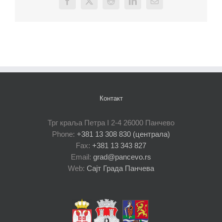
Facebook
X
Reddit
LinkedIn
Email
Контакт
Трг краља Петра I 2-4 26000 Панчево
Phone:
+381 13 308 830 (централа)
Fax:
+381 13 343 827
Email:
grad@pancevo.rs
Web:
Сајт Града Панчева