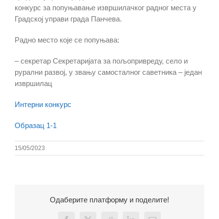
конкурс за попуњавање извршилачког радног места у
Градској управи града Панчева.
Радно место које се попуњава:
– секретар Секретаријата за пољопривреду, село и
рурални развој, у звању самосталног саветника – један
извршилац
Интерни конкурс
Образац 1-1
15/05/2023
Одаберите платформу и поделите!