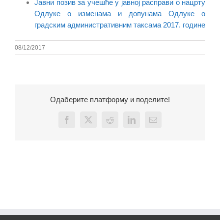
Јавни позив за учешће у јавној расправи о нацрту
Одлуке о изменама и допунама Одлуке о
градским административним таксама 2017. године
08/12/2017
Одаберите платформу и поделите!
Facebook
X
Reddit
LinkedIn
Email