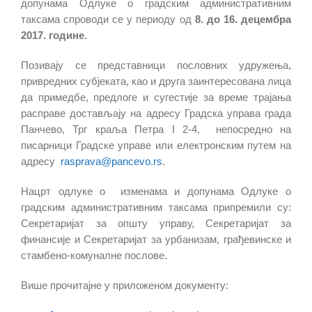
допунама Одлуке о градским административним
таксама спроводи се у периоду од
8. до 16. децембра
2017. године
.
Позивају се представници пословних удружења,
привредних субјеката, као и друга заинтересована лица
да примедбе, предлоге и сугестије за време трајања
расправе достављају на адресу Градска управа града
Панчево, Трг краља Петра I 2-4, непосредно на
писарници Градске управе или електронским путем на
адресу
rasprava@pancevo.rs
.
Нацрт одлуке о изменама и допунама Одлуке о
градским административним таксама припремили су:
Секретаријат за општу управу, Секретаријат за
финансије и Секретаријат за урбанизам, грађевинске и
стамбено-комуналне послове.
Више прочитајне у приложеном документу: