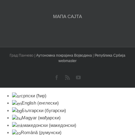
МАПА САЈТА
Град Панчево |
Аутономна покрајина Војводина
|
Република Србија
webmaster
Facebook
Rss
YouTube
српски (ћир)
English
(
енглески
)
Български
(
бугарски
)
Magyar
(
мађарски
)
македонски
(
македонски
)
Română
(
румунски
)