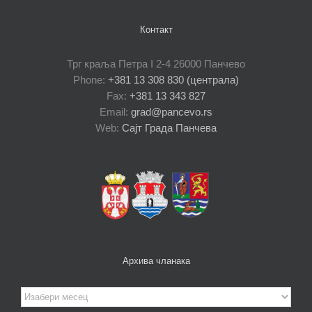
Контакт
Трг краља Петра I 2-4 26000 Панчево
Phone:
+381 13 308 830 (централа)
Fax:
+381 13 343 827
Email:
grad@pancevo.rs
Web:
Сајт Града Панчева
Архива чланака
Архива
чланака