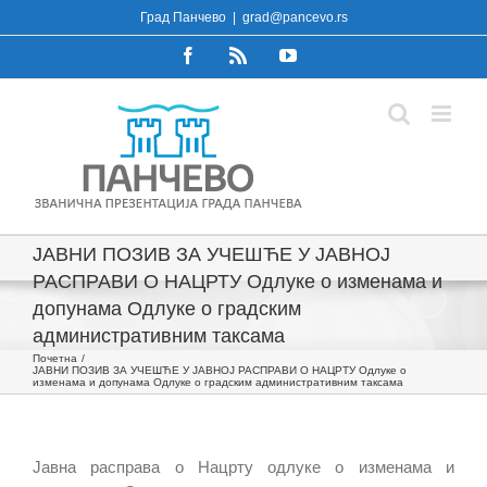
Skip
Град Панчево
|
grad@pancevo.rs
to
Facebook
Rss
YouTube
content
ЈАВНИ ПОЗИВ ЗА УЧЕШЋЕ У ЈАВНОЈ
РАСПРАВИ О НАЦРТУ Одлуке о изменама и
допунама Одлуке о градским
административним таксама
Почетна
ЈАВНИ ПОЗИВ ЗА УЧЕШЋЕ У ЈАВНОЈ РАСПРАВИ О НАЦРТУ Одлуке о
изменама и допунама Одлуке о градским административним таксама
Jавна расправа о Нацрту одлуке о изменама и