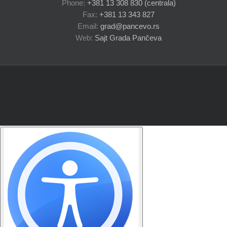
Phone:
+381 13 308 830 (centrala)
Fax:
+381 13 343 827
Email:
grad@pancevo.rs
Web:
Sajt Grada Pančeva