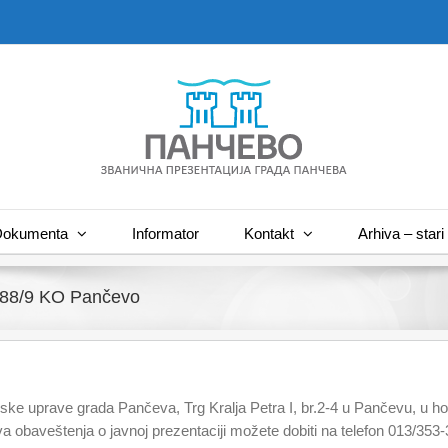
okumenta
Informator
Kontakt
Arhiva – stari 
2488/9 KO Pančevo
dske uprave grada Pančeva, Trg Kralja Petra I, br.2-4 u Pančevu, u ho
a obaveštenja o javnoj prezentaciji možete dobiti na telefon 013/353