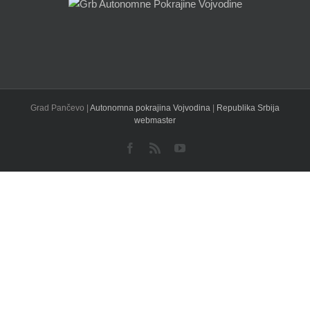
Grad Pančevo |
Autonomna pokrajina Vojvodina
|
Republika Srbija
webmaster
Facebook
Rss
YouTube