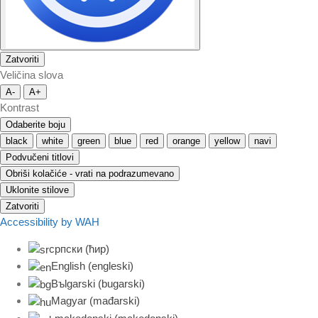
Zatvoriti
Veličina slova
A-
A+
Kontrast
Odaberite boju
black
white
green
blue
red
orange
yellow
navi
Podvučeni titlovi
Obriši kolačiće - vrati na podrazumevano
Uklonite stilove
Zatvoriti
Accessibility by WAH
српски (ћир)
English
(
engleski
)
Bъlgarski
(
bugarski
)
Magyar
(
mađarski
)