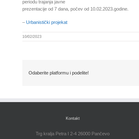
periodu trajanja javne
prezentacije od 7 dana, počev od 10.02.2023.godine.
–
Urbanistički projekat
10/02/2023
Odaberite platformu i podelite!
Kontakt
Trg kralja Petra I 2-4 26000 Pančevo