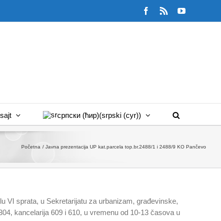
Facebook
Rss
YouTube
sajt
српски (ћир)
(
srpski (cyr)
)
Početna
Javna prezentacija UP kat.parcela top.br.2488/1 i 2488/9 KO Pančevo
lu VI sprata, u Sekretarijatu za urbanizam, građevinske,
-304, kancelarija 609 i 610, u vremenu od 10-13 časova u