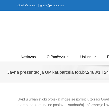
Skip
Grad Pančevo
|
grad@pancevo.rs
to
content
Naslovna
O Pančevu
Usluge
D
Javna prezentacija UP kat.parcela top.br.2488/1 i 
Uvid u urbanistički projekat može se izvršiti u zgradi Gra
stambeno-komunalne poslove i saobraćaj. Informacije i sv