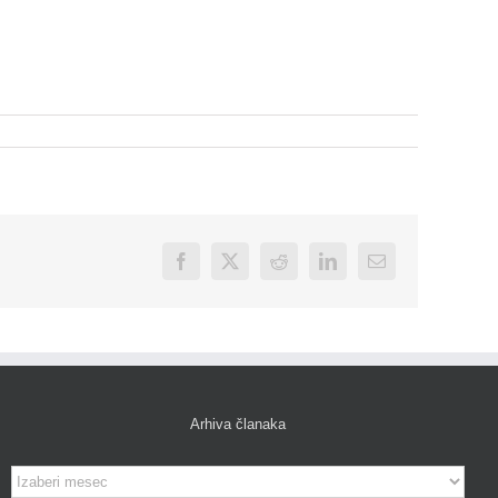
Facebook
X
Reddit
LinkedIn
Email
Arhiva članaka
Arhiva