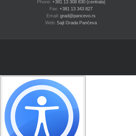
Phone:
+381 13 308 830 (centrala)
Fax:
+381 13 343 827
Email:
grad@pancevo.rs
Web:
Sajt Grada Pančeva