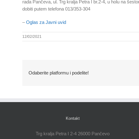
rada Pančeva, ul. Trg kralja Petra I br.2-4, u holu na še
dobiti putem telefona 013/353-304
–
Oglas za Javni uvid
12/02/2021
Odaberite platformu i podelite!
Kontakt
Trg kralja Petra I 2-4 26000 Pančevo