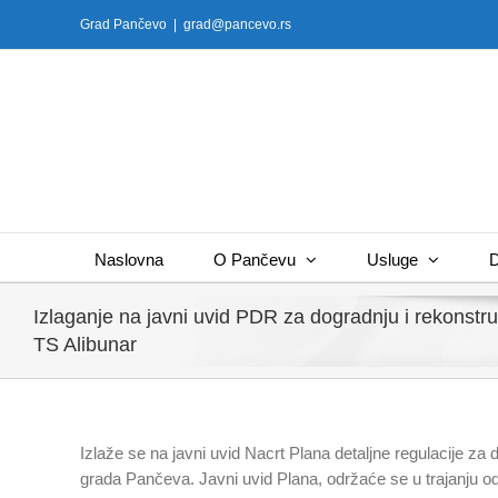
Skip
Grad Pančevo
|
grad@pancevo.rs
to
content
Naslovna
O Pančevu
Usluge
D
Izlaganje na javni uvid PDR za dogradnju i rekonst
TS Alibunar
Izlaže se na javni uvid Nacrt Plana detaljne regulacije za
grada Pančeva. Javni uvid Plana, održaće se u trajanju o