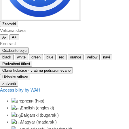
Zatvoriti
Veličina slova
A-
A+
Kontrast
Odaberite boju
black
white
green
blue
red
orange
yellow
navi
Podvučeni titlovi
Obriši kolačiće - vrati na podrazumevano
Uklonite stilove
Zatvoriti
Accessibility by WAH
српски (ћир)
English
(
engleski
)
Bъlgarski
(
bugarski
)
Magyar
(
mađarski
)