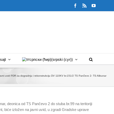
Facebook
Rss
YouTube
sajt
српски (ћир)
(
srpski (cyr)
)
javni uvid PDR za dogradnju i rekonstrukciju DV 110KV br.151/2 TS Pančevo 2- TS Alibunar
ar, deonica od TS Pančevo 2 do stuba br.99 na teritoriji
, biće izložen na javni uvid, u zgradi Gradske uprave