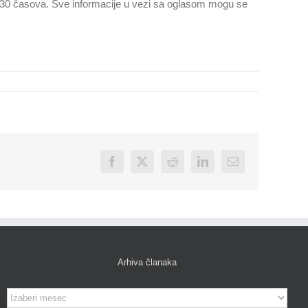
 11:30 časova. Sve informacije u vezi sa oglasom mogu se
Facebook
X
Reddit
LinkedIn
Email
Arhiva članaka
Arhiva