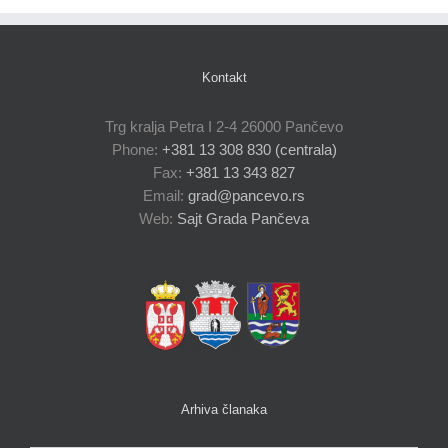
Kontakt
Trg kralja Petra I 2-4 26000 Pančevo
Phone:
+381 13 308 830 (centrala)
Fax:
+381 13 343 827
Email:
grad@pancevo.rs
Web:
Sajt Grada Pančeva
Arhiva članaka