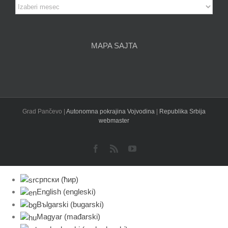
Arhiva
članaka
MAPA SAJTA
Grad Pančevo |
Autonomna pokrajina Vojvodina
|
Republika Srbija
webmaster
Facebook
Rss
YouTube
српски (ћир)
English
(
engleski
)
Bъlgarski
(
bugarski
)
Magyar
(
mađarski
)