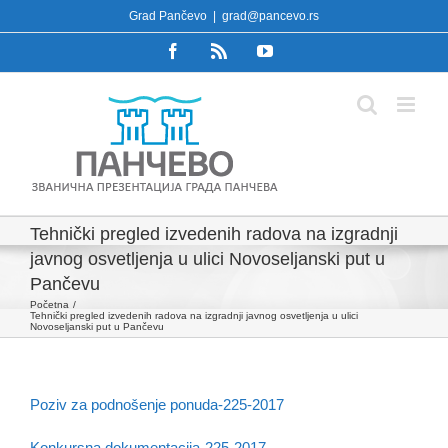
Skip
Grad Pančevo
|
grad@pancevo.rs
to
Facebook
Rss
YouTube
content
Tehnički pregled izvedenih radova na izgradnji
javnog osvetljenja u ulici Novoseljanski put u
Pančevu
Početna
Tehnički pregled izvedenih radova na izgradnji javnog osvetljenja u ulici
Novoseljanski put u Pančevu
Poziv za podnošenje ponuda-225-2017
Konkursna dokumentacija-225-2017