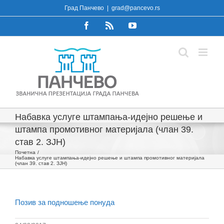
Skip
Град Панчево
|
grad@pancevo.rs
to
Facebook
Rss
YouTube
content
Набавка услуге штампања-идејно решење и
штампа промотивног материјала (члан 39.
став 2. ЗЈН)
Почетна
Набавка услуге штампања-идејно решење и штампа промотивног материјала
(члан 39. став 2. ЗЈН)
Позив за подношење понуда