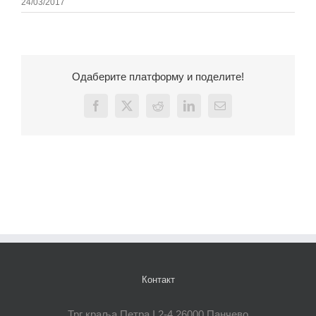
24/03/2017
Одаберите платформу и поделите!
Facebook
X
Reddit
LinkedIn
Email
Контакт
Трг краља Петра I 2-4 26000 Панчево