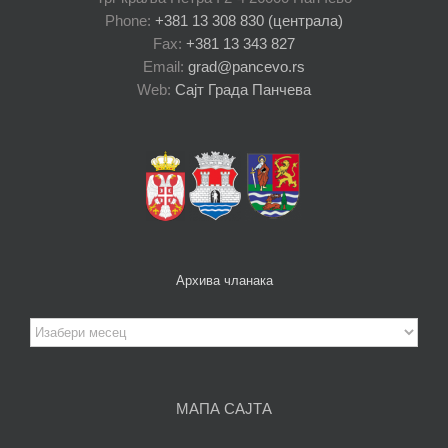
Phone:
+381 13 308 830 (централа)
Fax:
+381 13 343 827
Email:
grad@pancevo.rs
Web:
Сајт Града Панчева
Архива чланака
Архива
чланака
МАПА САЈТА