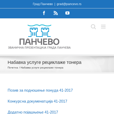
Skip
Град Панчево
|
grad@pancevo.rs
to
Facebook
Rss
YouTube
content
Набавка услуге рециклаже тонера
Почетна
Набавка услуге рециклаже тонера
Позив за подношење понуда 41-2017
Конкурсна докуменатција 41-2017
Додатно појашњење 41-2017