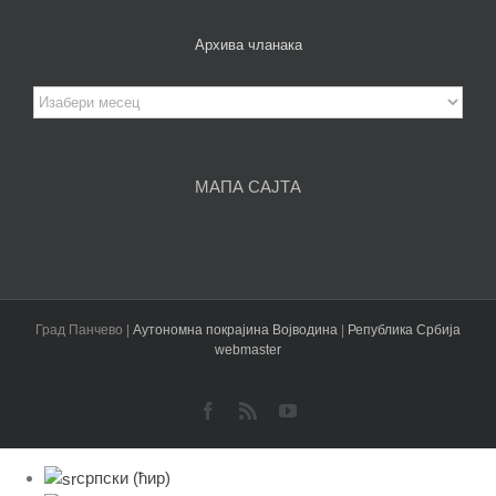
Архива чланака
Архива
чланака
МАПА САЈТА
Град Панчево |
Аутономна покрајина Војводина
|
Република Србија
webmaster
Facebook
Rss
YouTube
српски (ћир)