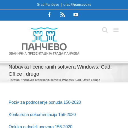
Skip
Grad Pančevo
|
grad@pancevo.rs
to
Facebook
Rss
YouTube
content
Nabavka licenciranih softvera Windows, Cad,
Office i drugo
Početna
Nabavka licenciranih softvera Windows, Cad, Office i drugo
Poziv za podnošenje ponuda 156-2020
Konkursna dokumentacija 156-2020
Odluka o dodeli ugovora 156-2020