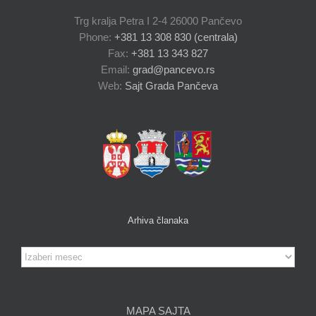
Trg kralja Petra I 2-4 26000 Pančevo
Phone:
+381 13 308 830 (centrala)
Fax:
+381 13 343 827
Email:
grad@pancevo.rs
Web:
Sajt Grada Pančeva
Arhiva članaka
Arhiva
članaka
MAPA SAJTA