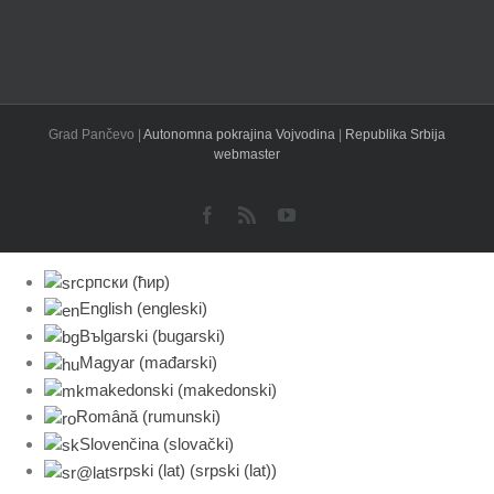
Grad Pančevo |
Autonomna pokrajina Vojvodina
|
Republika Srbija
webmaster
Facebook
Rss
YouTube
српски (ћир)
English
(
engleski
)
Bъlgarski
(
bugarski
)
Magyar
(
mađarski
)
makedonski
(
makedonski
)
Română
(
rumunski
)
Slovenčina
(
slovački
)
srpski (lat)
(
srpski (lat)
)