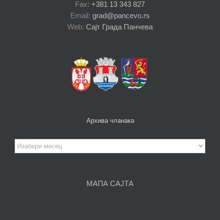
Fax:
+381 13 343 827
Email:
grad@pancevo.rs
Web:
Сајт Града Панчева
Архива чланака
Архива
чланака
МАПА САЈТА