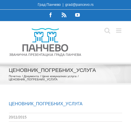
Skip
Град Панчево
|
grad@pancevo.rs
to
Facebook
Rss
YouTube
content
ЦЕНОВНИК_ПОГРЕБНИХ_УСЛУГА
Почетна
Документа
Цене комуналних услуга
ЦЕНОВНИК_ПОГРЕБНИХ_УСЛУГА
ЦЕНОВНИК_ПОГРЕБНИХ_УСЛУГА
20/11/2015