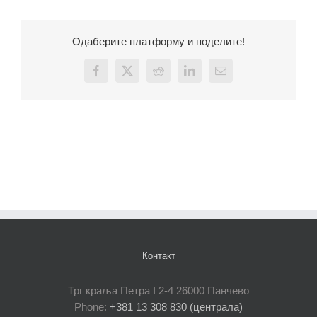
Одаберите платформу и поделите!
Facebook
X
Reddit
LinkedIn
Email
Контакт
Трг краља Петра I 2-4 26000 Панчево
Phone:
+381 13 308 830 (централа)