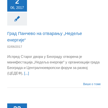
2
06, 2017
Град Панчево на отварању „Недеље
енергије“
02/06/2017
Испред Старог двора у Београду отворена је
манифестација „Недеља енергије“ у организацији града
Београда и Централноевропски форум за развој
(ЦЕДЕФ),
[...]
Више о томе