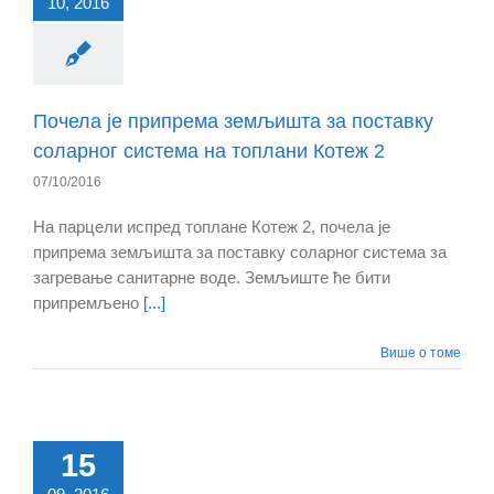
10, 2016
Почела је припрема земљишта за поставку
соларног система на топлани Котеж 2
07/10/2016
На парцели испред топлане Котеж 2, почела је
припрема земљишта за поставку соларног система за
загревање санитарне воде. Земљиште ће бити
припремљено
[...]
Више о томе
15