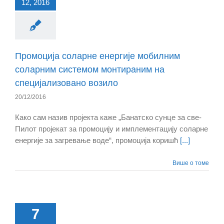
12, 2016
Промоција соларне енергије мобилним
соларним системом монтираним на
специјализовано возило
20/12/2016
Како сам назив пројекта каже „Банатско сунце за све-
Пилот пројекат за промоцију и имплементацију соларне
енергије за загревање воде“, промоција коришћ
[...]
Више о томе
7