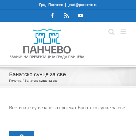
Skip
Град Панчево
|
grad@pancevo.rs
to
Facebook
Rss
YouTube
content
Банатско сунце за све
Почетна
Банатско сунце за све
Вести које су везане за пројекат Банатско сунце за све