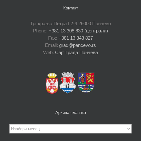
Контакт
Трг краља Петра I 2-4 26000 Панчево
Phone:
+381 13 308 830 (централа)
Fax:
+381 13 343 827
Email:
grad@pancevo.rs
Web:
Сајт Града Панчева
Архива чланака
Архива
чланака