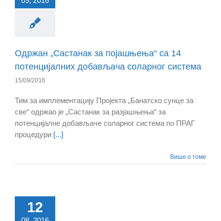
09, 2016
Oдржан „Састанак за појашњења“ са 14
потенцијалних добављача соларног система
15/09/2016
Тим за имплементацију Пројекта „Банатско сунце за
све“ одржао је „Састанак за разјашњења“ за
потенцијалне добављаче соларног система по ПРАГ
процедури
[...]
Више о томе
12
08, 2016