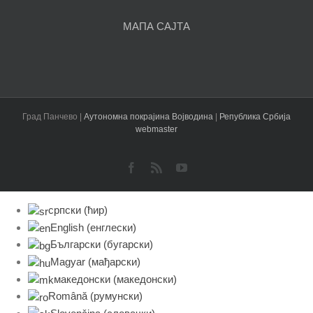
МАПА САЈТА
Град Панчево |
Аутономна покрајина Војводина
|
Република Србија
webmaster
Facebook
Rss
YouTube
српски (ћир)
English
(
енглески
)
Български
(
бугарски
)
Magyar
(
мађарски
)
македонски
(
македонски
)
Română
(
румунски
)