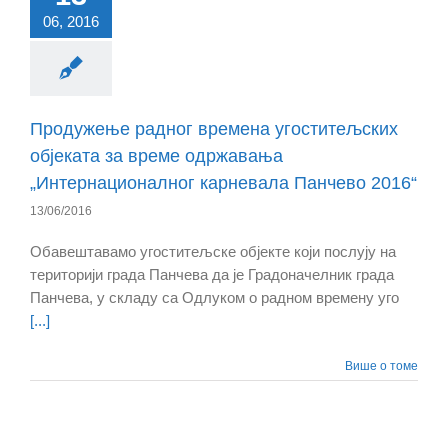
06, 2016
Продужење радног времена угоститељских
објеката за време одржавања
„Интернационалнoг карневала Панчево 2016“
13/06/2016
Обавештавамо угоститељске објекте који послују на
територији града Панчева да је Градоначелник града
Панчева, у складу са Одлуком о радном времену уго
[...]
Више о томе