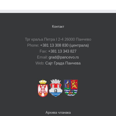
Контакт
Трг краља Петра I 2-4 26000 Панчево
Phone:
+381 13 308 830 (централа)
Fax:
+381 13 343 827
Email:
grad@pancevo.rs
Web:
Сајт Града Панчева
Архива чланака