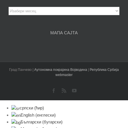
Архива
чланака
МАПА САЈТА
Град Панчево |
Аутономна покрајина Војводина
|
Република Србија
webmaster
Facebook
Rss
YouTube
српски (ћир)
English
(
енглески
)
Български
(
бугарски
)