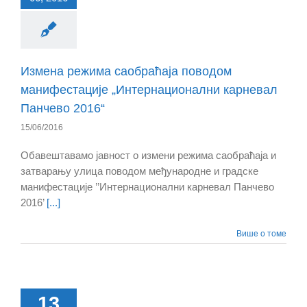
Измена режима саобраћаја поводом
манифестације „Интернационални карневал
Панчево 2016“
15/06/2016
Обавештавамо јавност о измени режима саобраћаја и
затварању улица поводом међународне и градске
манифестације ’’Интернационални карневал Панчево
2016’
[...]
Више о томе
13