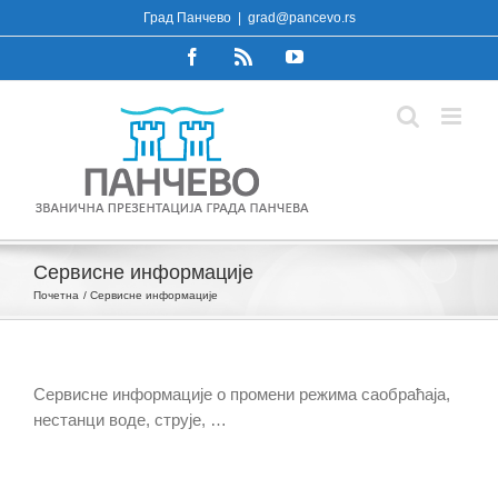
Skip
Град Панчево
|
grad@pancevo.rs
to
Facebook
Rss
YouTube
content
Сервисне информације
Почетна
Сервисне информације
Сервисне информације о промени режима саобраћаја,
нестанци воде, струје, …