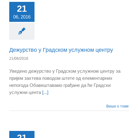
21
06, 2016
Дежурство у Градском услужном центру
21/06/2016
Уведено дежурство у Градском услужном центру за
пријем захтева поводом штете од елементарних
непогода Обавештавамо грађане да ће Градски
услужни цента
[...]
Више о томе
21