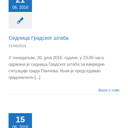
06, 2016
Седница Градског штаба
21/06/2016
У понедељак, 20. јуна 2016. године, у 23.00 часа
одржана је седница Градског штаба за ванредне
ситуације града Панчева. Њом је председавао
градоначелн
[...]
Више о томе
15
06, 2016