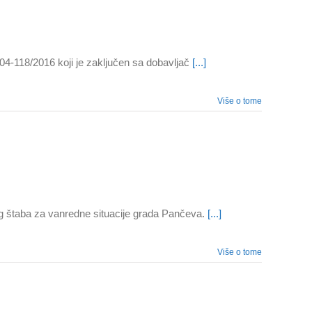
404-118/2016 koji je zaključen sa dobavljač
[...]
Više o tome
g štaba za vanredne situacije grada Pančeva.
[...]
Više o tome