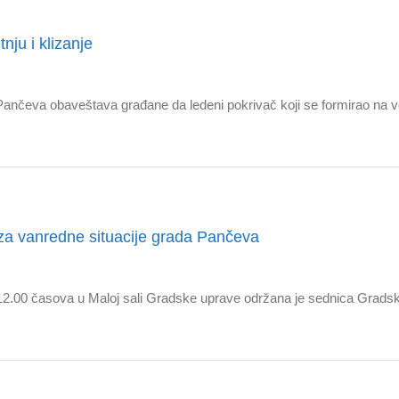
ju i klizanje
Pančeva obaveštava građane da ledeni pokrivač koji se formirao na 
a vanredne situacije grada Pančeva
u 12.00 časova u Maloj sali Gradske uprave održana je sednica Grad