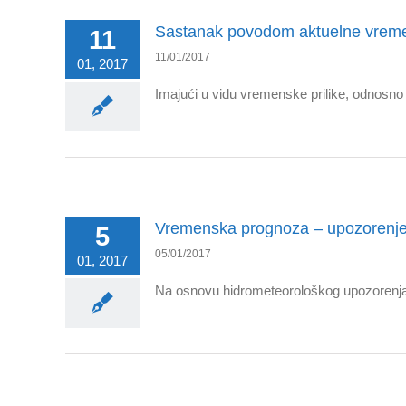
Sastanak povodom aktuelne vremens
11
11/01/2017
01, 2017
Imajući u vidu vremenske prilike, odnosn
Vremenska prognoza – upozoren
5
05/01/2017
01, 2017
Na osnovu hidrometeorološkog upozorenja 