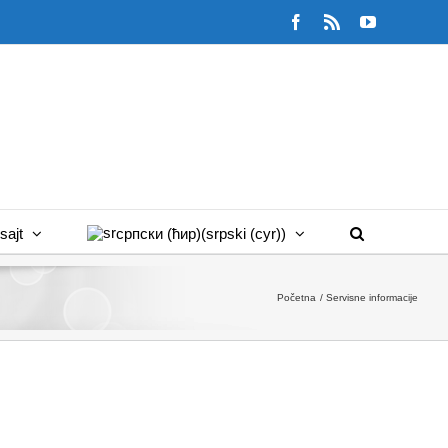
Facebook
Rss
YouTube
sajt
српски (ћир)
(
srpski (cyr)
)
Početna
Servisne informacije