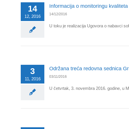
Informacija o monitoringu kvalitet
14
14/12/2016
12, 2016
U toku je realizacija Ugovora o nabavci so
Održana treća redovna sednica Gr
3
03/11/2016
11, 2016
U četvrtak, 3. novembra 2016. godine, u 