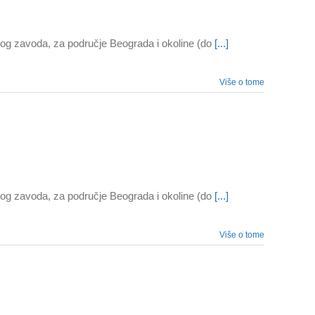
og zavoda, za područje Beograda i okoline (do
[...]
Više o tome
og zavoda, za područje Beograda i okoline (do
[...]
Više o tome