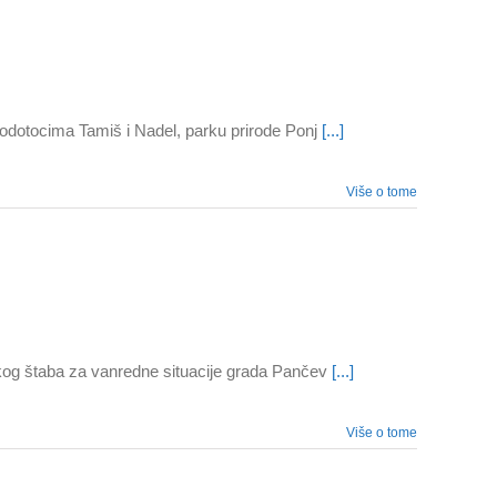
vodotocima Tamiš i Nadel, parku prirode Ponj
[...]
Više o tome
skog štaba za vanredne situacije grada Pančev
[...]
Više o tome