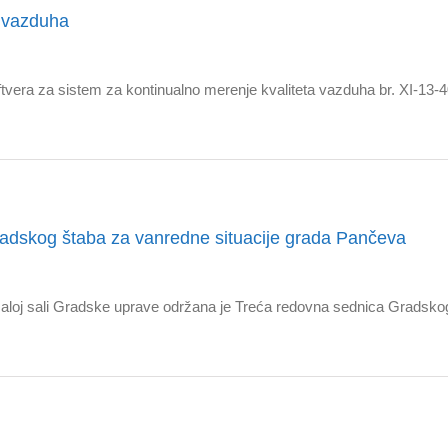
a vazduha
ftvera za sistem za kontinualno merenje kvaliteta vazduha br. XI-13-
adskog štaba za vanredne situacije grada Pančeva
Maloj sali Gradske uprave održana je Treća redovna sednica Gradsko