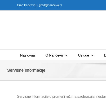
Skip
Grad Pančevo
|
grad@pancevo.rs
to
content
Naslovna
O Pančevu
Usluge
D
Servisne informacije
Servisne informacije o promeni režima saobraćaja, nestan