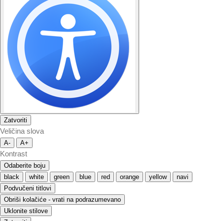
Zatvoriti
Veličina slova
A-
A+
Kontrast
Odaberite boju
black
white
green
blue
red
orange
yellow
navi
Podvučeni titlovi
Obriši kolačiće - vrati na podrazumevano
Uklonite stilove