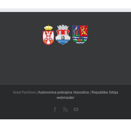
Grad Pančevo |
Autonomna pokrajina Vojvodina
|
Republika Srbija
webmaster
Facebook
Rss
YouTube