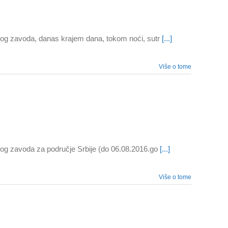
kog zavoda, danas krajem dana, tokom noći, sutr
[...]
Više o tome
og zavoda za područje Srbije (do 06.08.2016.go
[...]
Više o tome