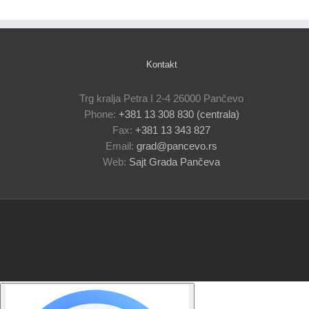
Kontakt
Trg kralja Petra I 2-4 26000 Pančevo
Phone:
+381 13 308 830 (centrala)
Fax:
+381 13 343 827
Email:
grad@pancevo.rs
Web:
Sajt Grada Pančeva