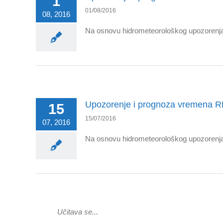
1
01/08/2016
08, 2016
Na osnovu hidrometeorološkog upozorenja 
Upozorenje i prognoza vremena R
15
15/07/2016
07, 2016
Na osnovu hidrometeorološkog upozorenja 
Učitava se...