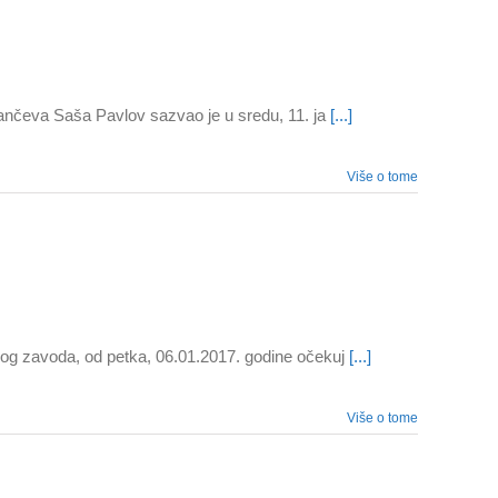
ančeva Saša Pavlov sazvao je u sredu, 11. ja
[...]
Više o tome
og zavoda, od petka, 06.01.2017. godine očekuj
[...]
Više o tome