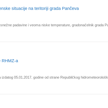
ke situacije na teritoriji grada Pančeva
o snežne padavine i veoma niske temperature, gradonačelnik grada P
je RHMZ-a
izdatog 05.01.2017. godine od strane Republičkog hidrometeorološk