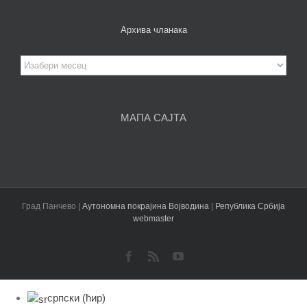
Архива чланака
Архива
чланака
МАПА САЈТА
Град Панчево |
Аутономна покрајина Војводина
|
Република Србија
webmaster
Facebook
Rss
YouTube
српски (ћир)