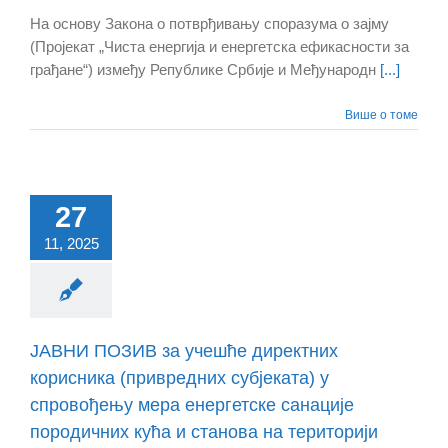
На основу Закона о потврђивању споразума о зајму
(Пројекат „Чиста енергија и енергетска ефикасности за
грађане“) између Републике Србије и Међународн
[...]
Више о томе
27
11, 2025
ЈАВНИ ПОЗИВ за учешће директних
корисника (привредних субјеката) у
спровођењу мера енергетске санације
породичних кућа и станова на територији