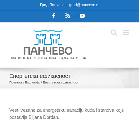
Skip
Град Панчево
|
grad@pancevo.rs
to
Facebook
Rss
YouTube
content
Eнергетска ефикасност
Почетна
Екологија
Eнергетска ефикасност
Vesti vezane za energetsku sanaciju kuća i stanova koje
postavlja Biljana Đordan.