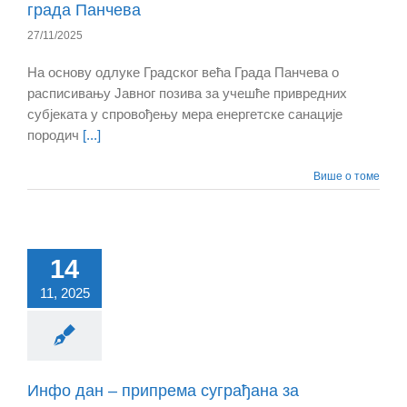
града Панчева
27/11/2025
На основу одлуке Градског већа Града Панчева о
расписивању Јавног позива за учешће привредних
субјеката у спровођењу мера енергетске санације
породич
[...]
Више о томе
14
11, 2025
Инфо дан – припрема суграђана за