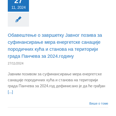
27
11, 2024
Обавештење о завршетку Јавног позива за
суфинансирање мера енергетске санације
породичних кућа и станова на територији
града Панчева за 2024.годину
27/11/2024
Јавним позивом за суфинансирање мера енергетске
санације породичних кућа и станова на територији
града Панчева за 2024.год дефинисано је да ће грађан
[...]
Више о томе