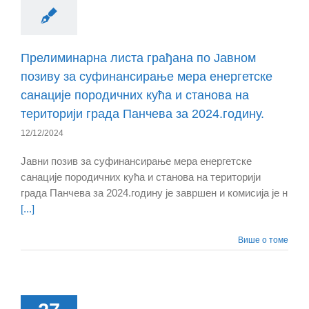
Прелиминарна листа грађана по Јавном
позиву за суфинансирање мера енергетске
санације породичних кућа и станова на
територији града Панчева за 2024.годину.
12/12/2024
Јавни позив за суфинансирање мера енергетске
санације породичних кућа и станова на територији
града Панчева за 2024.годину је завршен и комисија је н
[...]
Више о томе