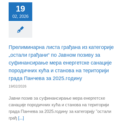
19
02, 2026
Прелиминарна листа грађана из категорије
„остали грађани“ по Јавном позиву за
суфинансирање мера енергетске санације
породичних кућа и станова на територији
града Панчева за 2025.годину
19/02/2026
Јавни позив за суфинансирање мера енергетске
санације породичних кућа и станова на територији
града Панчева за 2025.годину за категорију "остали
грађ
[...]