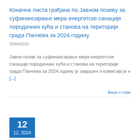
Коначна листа грађана по Јавном позиву за
суфинансирање мера енергетске санације
породичних кућа и станова на територији
града Панчева за 2024.годину.
25/04/2025
Јавни позив за суфинансирање мера енергетске
санације породичних кућа и станова на територији
града Панчева за 2024.годину је завршен и комисија је н
[...]
Више о томе
12
12, 2024