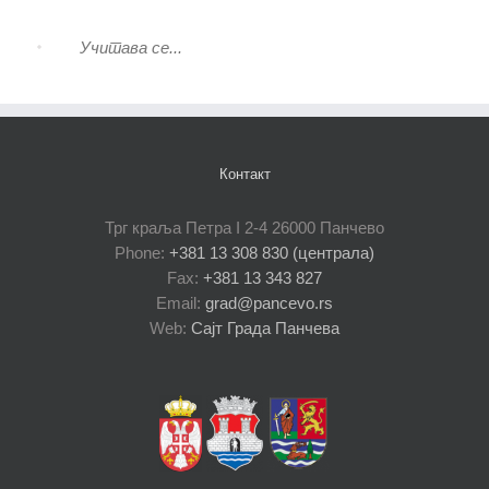
Учитава се...
Контакт
Трг краља Петра I 2-4 26000 Панчево
Phone:
+381 13 308 830 (централа)
Fax:
+381 13 343 827
Email:
grad@pancevo.rs
Web:
Сајт Града Панчева