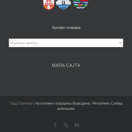
Архива чланака
Архива
чланака
МАПА САЈТА
Град Панчево |
Аутономна покрајина Војводина
|
Република Србија
webmaster
Facebook
Rss
YouTube