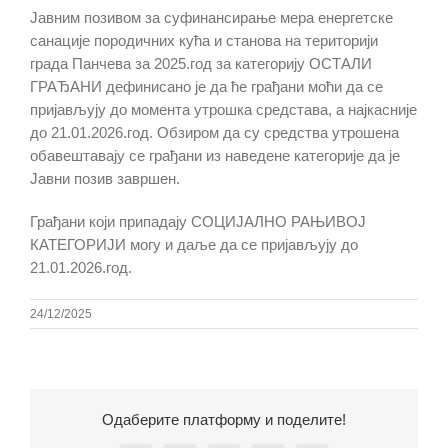
Јавним позивом за суфинансирање мера енергетске
санације породичних кућа и станова на територији
града Панчева за 2025.год за категорију ОСТАЛИ
ГРАЂАНИ дефинисано је да ће грађани моћи да се
пријављују до момента утрошка средстава, а најкасније
до 21.01.2026.год. Обзиром да су средства утрошена
обавештавају се грађани из наведене категорије да је
Јавни позив завршен.
Грађани који припадају СОЦИЈАЛНО РАЊИВОЈ
КАТЕГОРИЈИ могу и даље да се пријављују до
21.01.2026.год.
24/12/2025
Одаберите платформу и поделите!