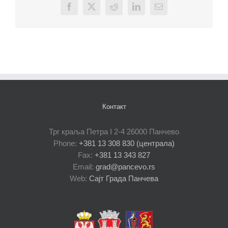
Facebook
X
Reddit
LinkedIn
Email
Контакт
Трг краља Петра I 2-4 26000 Панчево
Phone:
+381 13 308 830 (централа)
Fax:
+381 13 343 827
Email:
grad@pancevo.rs
Web:
Сајт Града Панчева