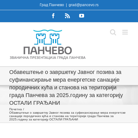
Skip
Град Панчево
|
grad@pancevo.rs
to
Facebook
Rss
YouTube
content
Обавештење о завршетку Јавног позива за
суфинансирање мера енергетске санације
породичних кућа и станова на територији
града Панчева за 2025.годину за категорију
ОСТАЛИ ГРАЂАНИ
Почетна
Обавештење о завршетку Јавног позива за суфинансирање мера енергетске
санације породичних кућа и станова на територији града Панчева за
2025.годину за категорију ОСТАЛИ ГРАЂАНИ