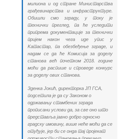
милиона и од стране Министарства
грађевинарства и инфраструктуре.
Обишли смо зграду, у току је
технички преглед, па ће уследити
припрема документације за технички
пријем након чега иде упис у
Kатастар, па обезбеђење зграде, и
надам се да ће Kомисија за доделу
станова већ почетком 2018. године
моћи да распише и спроведе конкурс
за доделу ових станова.
Зденка Јокић, директорка ЈП ГСА,
подсетила је да су Законом о
одржавању стамбених зграда
прописани услови да, за све оно што
представља јавно добро односно
градску имовину, више неће моћи да се
отуђује, јер би се онда тај пројекат
одрживости становања прекинуо.