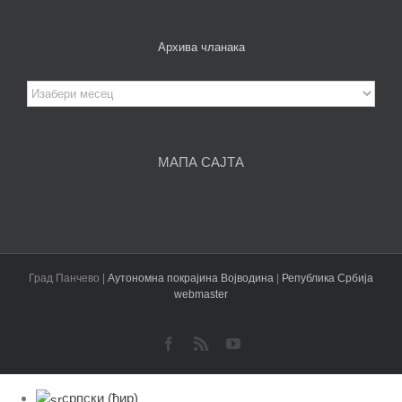
Архива чланака
Архива
чланака
МАПА САЈТА
Град Панчево |
Аутономна покрајина Војводина
|
Република Србија
webmaster
Facebook
Rss
YouTube
српски (ћир)