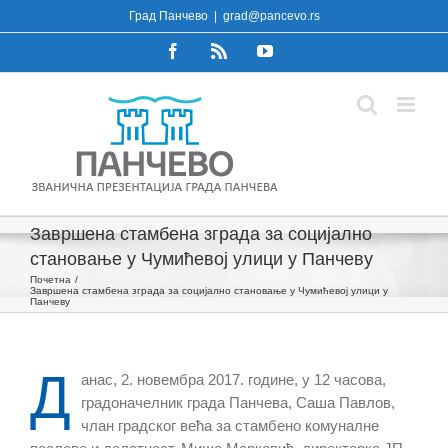
Skip
Град Панчево
|
grad@pancevo.rs
to
Facebook
Rss
YouTube
content
Завршена стамбена зграда за социјално
становање у Чумићевој улици у Панчеву
Почетна
Завршена стамбена зграда за социјално становање у Чумићевој улици у
Панчеву
Д
анас, 2. новембра 2017. године, у 12 часова,
градоначелник града Панчева, Саша Павлов,
члан градског већа за стамбено комуналне