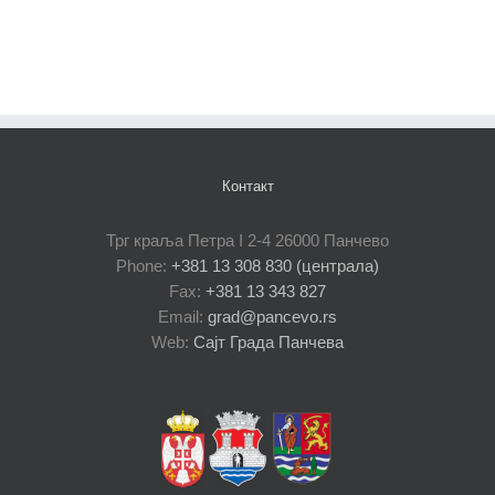
Контакт
Трг краља Петра I 2-4 26000 Панчево
Phone:
+381 13 308 830 (централа)
Fax:
+381 13 343 827
Email:
grad@pancevo.rs
Web:
Сајт Града Панчева