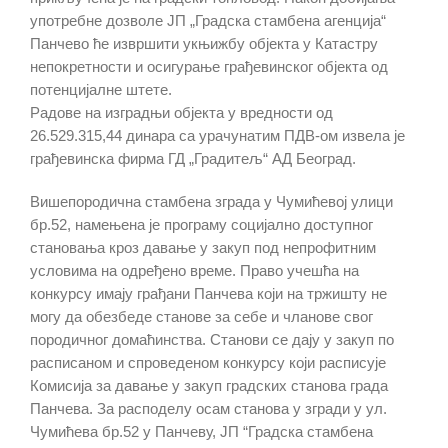
употребне дозволе ЈП „Градска стамбена агенција“
Панчево ће извршити укњижбу објекта у Катастру
непокретности и осигурање грађевинског објекта од
потенцијалне штете.
Радове на изградњи објекта у вредности од
26.529.315,44 динара са урачунатим ПДВ-ом извела је
грађевинска фирма ГД „Градитељ“ АД Београд.
Вишепородична стамбена зграда у Чумићевој улици
бр.52, намењена је програму социјално доступног
становања кроз давање у закуп под непрофитним
условима на одређено време. Право учешћа на
конкурсу имају грађани Панчева који на тржишту не
могу да обезбеде станове за себе и чланове свог
породичног домаћинства. Станови се дају у закуп по
расписаном и спроведеном конкурсу који расписује
Комисија за давање у закуп градских станова града
Панчева. За расподелу осам станова у згради у ул.
Чумићева бр.52 у Панчеву, ЈП “Градска стамбена