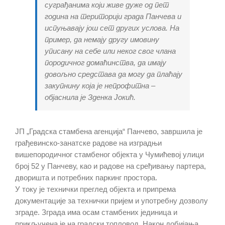
суграђанима који живе дуже од пет
година на територији града Панчева и
испуњавају још сет других услова. На
пример, да немају другу имовину
уписану на себе или неког свог члана
породичног домаћинства, да имају
довољно средстава да могу да плаћају
закупнину која је непрофитна –
објаснила је Зденка Јокић.
ЈП „Градска стамбена агенција“ Панчево, завршила је
грађевинско-занатске радове на изградњи
вишепородичног стамбеног објекта у Чумићевој улици
број 52 у Панчеву, као и радове на сређивању партера,
дворишта и потребних паркинг простора.
У току је технички преглед објекта и припрема
документације за технички пријем и употребну дозволу
зграде. Зграда има осам стамбених јединица и
прикључена је на градски топловод. Након добијања