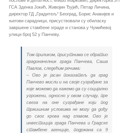
послове и делатност, Мишо Марковић, директорка ЈП
ГСА Зденка Јокић, Живојин Ђујић, Петар Личина,
директор ГД „Градитељ“ Београд, Борис Анакијев и
његови сарадници, присуствовали су обиласку
завршене стамбене зграде и станова у Чумићевој
улици број 52 у Панчеву.
Том приликом, присутнима се обратио
градоначелник града Панчева, Саша
Павлов, следећим речима:
– Ово је јасан показатељ да град
Панчево мисли и на своје суграђане за
које можемо да кажемо да су социјално
угрожени, односно у овом случају, пре
свега на оне суграђане који под
тржишним условима не могу да дођу
до свог крова над главом. Ово је
инвестиција града Панчева и Градске
стамбене агенције, подржана са 9