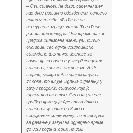
– Ови станови ће бити спремни тек
кад буду потпуно обезбеђени, односно
након укњижбе, ићи ће се на
осигурање зграде. Након тога ћемо
расписати конкурс. Планирамо да као
Градска стамбена агенција, пошто
она врши све административне
стамбено-техничке послове за
комисију за давање у закуп градских
станова, конкурс покренемо 2018.
године, можда већ и крајем јануара.
Услове прописује Одлука о давању у
закуп градских станова која је
тренутно на снази. Ослонац за све
критеријуме даје пре свега Закон о
становању, односно Закон о
социјалном становању. То је програм
за давање у закуп на одређено време
до пет година, свим нашим