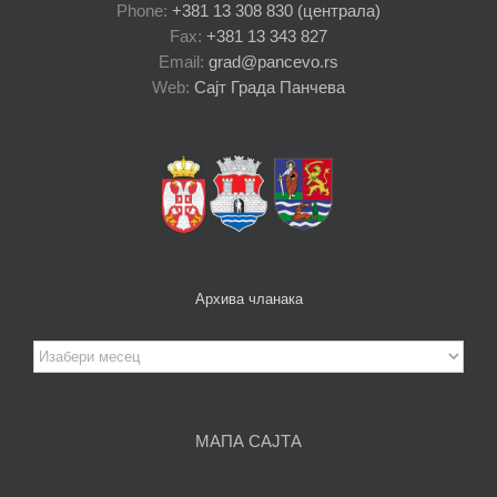
Phone:
+381 13 308 830 (централа)
Fax:
+381 13 343 827
Email:
grad@pancevo.rs
Web:
Сајт Града Панчева
Архива чланака
Архива
чланака
МАПА САЈТА