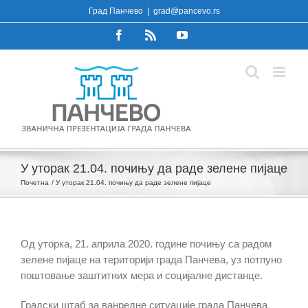
Skip
Град Панчево
|
grad@pancevo.rs
to
Facebook
Rss
YouTube
content
У уторак 21.04. почињу да раде зелене пијаце
Почетна
У уторак 21.04. почињу да раде зелене пијаце
Од уторка, 21. априла 2020. године почињу са радом
зелене пијаце на територији града Панчева, уз потпуно
поштовање заштитних мера и социјалне дистанце.
Градски штаб за ванредне ситуације града Панчева