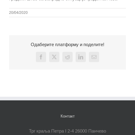
20/04/2020
Одаберите платформу и поделите!
Facebook
X
Reddit
LinkedIn
Email
Контакт
Трг краља Петра I 2-4 26000 Панчево