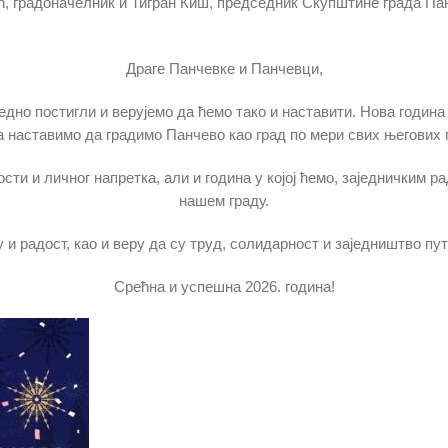
, градоначелник и Тигран Киш, председник Скупштине града Пан
Драге Панчевке и Панчевци,
едно постигли и верујемо да ћемо тако и наставити. Нова година
а наставимо да градимо Панчево као град по мери свих његових 
ти и личног напретка, али и година у којој ћемо, заједничким р
нашем граду.
и радост, као и веру да су труд, солидарност и заједништво пут
Срећна и успешна 2026. година!