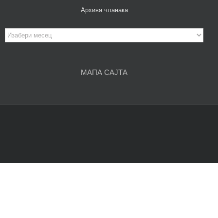
Архива чланака
Архива
чланака
МАПА САЈТА