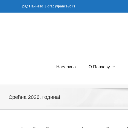
Skip
Град Панчево
|
grad@pancevo.rs
to
content
Насловна
О Панчеву
Срећна 2026. година!