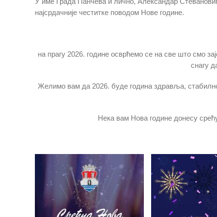
У име Града Панчева и лично, Александар Стевановић
најсрдачније честитке поводом Нове године.
на прагу 2026. године осврћемо се на све што смо зај
снагу д
Желимо вам да 2026. буде година здравља, стабилнос
Нека вам Нова године донесу срећу 