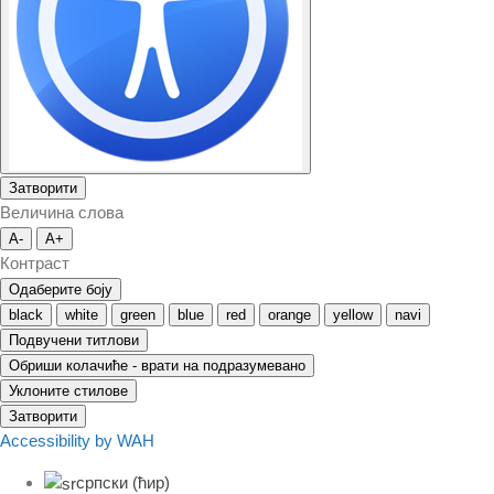
Затворити
Величина слова
A-
A+
Контраст
Одаберите боју
black
white
green
blue
red
orange
yellow
navi
Подвучени титлови
Обриши колачиће - врати на подразумевано
Уклоните стилове
Затворити
Accessibility by WAH
српски (ћир)