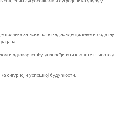
чева, свим суграђанкама и суграђанима упућују
 је прилика за нове почетке, јасније циљеве и додатну
грађана.
адом и одговорношћу, унапређивати квалитет живота у
 ка сигурној и успешној будућности.