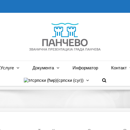
Услуге
Документа
Информатор
Контакт
српски (ћир)
(
српски (cyr)
)