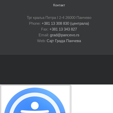
Контакт
Трг краља Петра I 2-4 26000 Панчево
Phone:
+381 13 308 830 (централа)
Fax:
+381 13 343 827
Email:
grad@pancevo.rs
Web:
Сајт Града Панчева