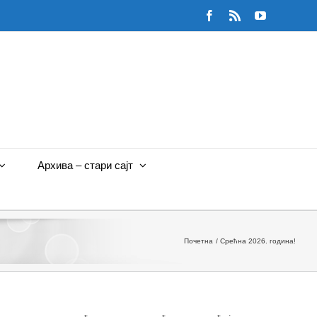
Facebook
Rss
YouTube
Архива – стари сајт
Почетна
Срећна 2026. година!