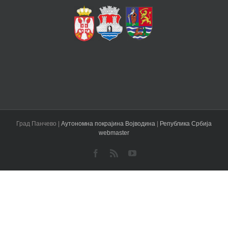
Град Панчево |
Аутономна покрајина Војводина
|
Република Србија
webmaster
Facebook
Rss
YouTube