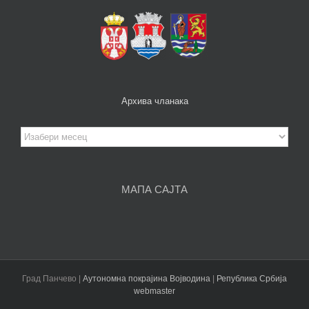
Архива чланака
Архива
чланака
МАПА САЈТА
Град Панчево |
Аутономна покрајина Војводина
|
Република Србија
webmaster