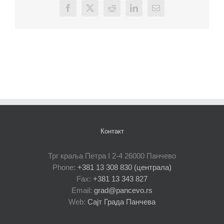
Facebook
X
Reddit
LinkedIn
Email
Контакт
Трг краља Петра I 2-4 26000 Панчево
Phone:
+381 13 308 830 (централа)
Fax:
+381 13 343 827
Email:
grad@pancevo.rs
Web:
Сајт Града Панчева