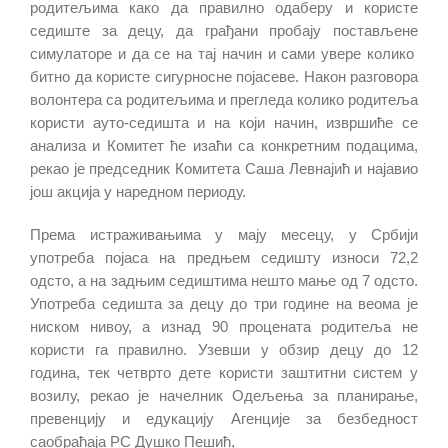
родитељима како да правилно одаберу и користе
седиште за децу, да грађани пробају постављене
симулаторе и да се на тај начин и сами увере колико
битно да користе сигурносне појасеве. Након разговора
волонтера са родитељима и прегледа колико родитеља
користи ауто-седишта и на који начин, извршиће се
анализа и Комитет ће изаћи са конкретним подацима,
рекао је председник Комитета Саша Левнајић и најавио
још акција у наредном периоду.
Према истраживањима у мају месецу, у Србији
употреба појаса на предњем седишту износи 72,2
одсто, а на задњим седиштима нешто мање од 7 одсто.
Употреба седишта за децу до три године на веома је
ниском нивоу, а изнад 90 процената родитеља не
користи га правилно. Узевши у обзир децу до 12
година, тек четврто дете користи заштитни систем у
возилу, рекао је начелник Одељења за планирање,
превенцију и едукацију Агенције за безбедност
саобраћаја РС Душко Пешић,