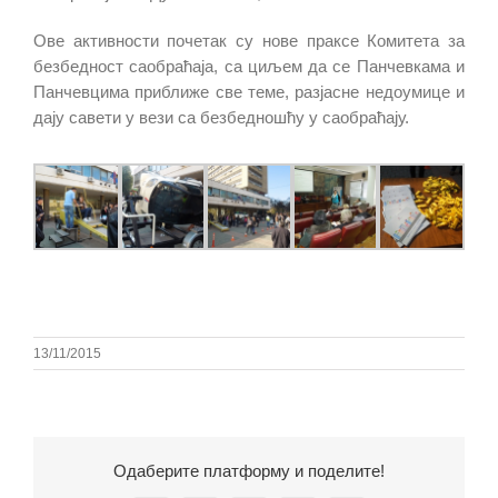
Ове активности почетак су нове праксе Комитета за
безбедност саобраћаја, са циљем да се Панчевкама и
Панчевцима приближе све теме, разјасне недоумице и
дају савети у вези са безбедношћу у саобраћају.
13/11/2015
Одаберите платформу и поделите!