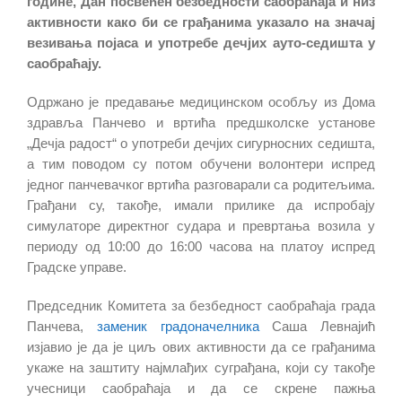
године, Дан посвећен безбедности саобраћаја и низ
активности како би се грађанима указало на значај
везивања појаса и употребе дечјих ауто-седишта у
саобраћају.
Одржано је предавање медицинском особљу из Дома
здравља Панчево и вртића предшколске установе
„Дечја радост“ о употреби дечјих сигурносних седишта,
а тим поводом су потом обучени волонтери испред
једног панчевачког вртића разговарали са родитељима.
Грађани су, такође, имали прилике да испробају
симулаторе директног судара и превртања возила у
периоду од 10:00 до 16:00 часова на платоу испред
Градске управе.
Председник Комитета за безбедност саобраћаја града
Панчева,
заменик градоначелника
Саша Левнајић
изјавио је да је циљ ових активности да се грађанима
укаже на заштиту најмлађих суграђана, који су такође
учесници саобраћаја и да се скрене пажња