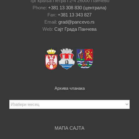
Трг краља Петра I 2-4 26000 Панчево
Phone:
+381 13 308 830 (централа)
Fax:
+381 13 343 827
Email:
grad@pancevo.rs
Web:
Сајт Града Панчева
Архива чланака
Архива
чланака
МАПА САЈТА