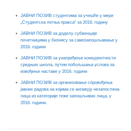
ЈАВНИ ПОЗИВ студентима за учешће у мери
„Студентска летња пракса“ за 2016. годину
ЈАВНИ ПОЗИВ за доделу субвенције
почетницима у бизнису за самозапошљавање у
2016. години
ЈАВНИ ПОЗИВ за унапређење конкурентности
средњих школа, путем побољшања услова за
извођење наставе у 2016. години
ЈАВНИ ПОЗИВ за организовање спровођења
јавних радова на којима се ангажују незапослена
лица из категорије теже запошљивих лица, у
2016. години.