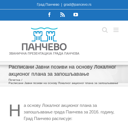
Skip
Град Панчево
|
grad@pancevo.rs
to
Facebook
Rss
YouTube
content
Расписани Јавни позиви на основу Локалног
акционог плана за запошљавање
Почетна
Расписани Јавни позиви на основу Локалног акционог плана за запошљавање
Н
а основу Локалног акционог плана за
запошљавање града Панчева за 2016. годину,
Град Панчево расписује: